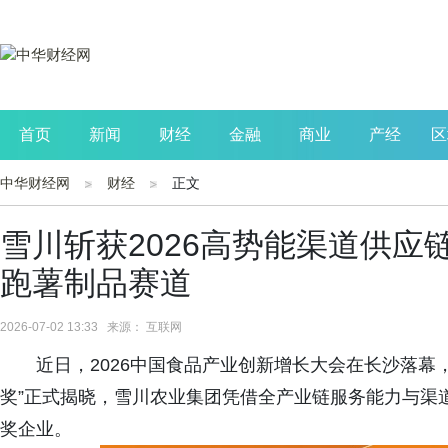
首页
新闻
财经
金融
商业
产经
区
中华财经网
财经
正文
公司
生活
读书
财观察
投资
雪川斩获2026高势能渠道供应
跑薯制品赛道
2026-07-02 13:33 来源： 互联网
近日，2026中国食品产业创新增长大会在长沙落幕，
奖”正式揭晓，雪川农业集团凭借全产业链服务能力与渠
奖企业。