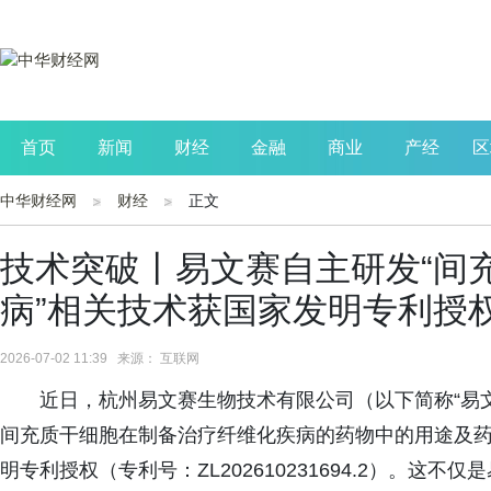
首页
新闻
财经
金融
商业
产经
区
中华财经网
财经
正文
公司
生活
读书
财观察
投资
技术突破丨易文赛自主研发“间
病”相关技术获国家发明专利授
2026-07-02 11:39 来源： 互联网
近日，杭州易文赛生物技术有限公司（以下简称“易
间充质干细胞在制备治疗纤维化疾病的药物中的用途及药
明专利授权（专利号：ZL202610231694.2）。