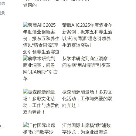
的供
场景
荣膺AIIC2025年度酒业创
新案例，振东五和养生酒
以“药食同源”理念引领养
生酒赛道突破!
从学术研究到商业洞察，
问卷网“用AI倾听”引变革
振森能源能量场！多彩文
化活动，工作与热爱的双
向奔赴！
汇付国际出席杨“数”浦数
统，
字沙龙，为企业出海送