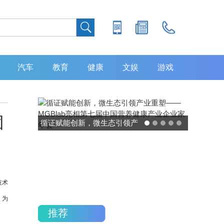
汽车
教育
健康
文娱
游戏
团
灵敏度超 80% 特异性 99%！
中大肿瘤防治中心携手吉因
加，发布 8 大高发癌种筛查
重磅研究
技术
，为
推荐