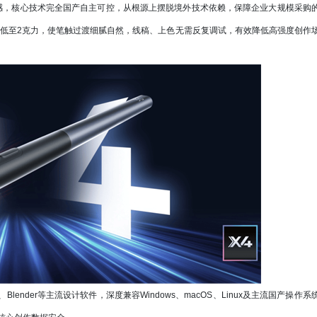
压感，核心技术完全国产自主可控，从根源上摆脱境外技术依赖，保障企业大规模采购
感低至2克力，使笔触过渡细腻自然，线稿、上色无需反复调试，有效降低高强度创作
nder等主流设计软件，深度兼容Windows、macOS、Linux及主流国产操作系