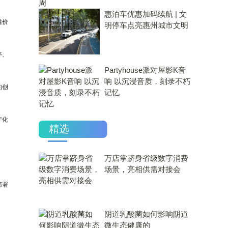
惠泊车优惠加码续航 | 文
溢价
明停车点亮惠州城市文明
序、
Partyhouse派对屋影K音
响 以沉浸音质，刻录不朽
的创
记忆
产化
精选
万店掌跻身省级数字消费
场景，亮相供需对接会
部署
​阴道乳酸菌如何影响阴道
微生态健康的