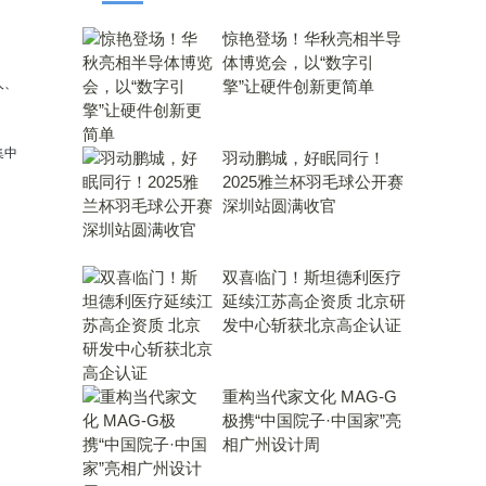
惊艳登场！华秋亮相半导
体博览会，以“数字引
人、
擎”让硬件创新更简单
集中
羽动鹏城，好眠同行！
2025雅兰杯羽毛球公开赛
深圳站圆满收官
双喜临门！斯坦德利医疗
延续江苏高企资质 北京研
发中心斩获北京高企认证
重构当代家文化 MAG-G
极携“中国院子·中国家”亮
相广州设计周