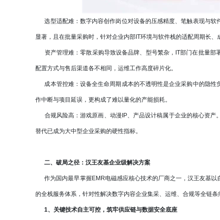
选型适配难：数字内容创作岗位对设备的压感精度、笔触表现与软件
显著，且在批量采购时，针对企业内部IT环境与软件栈的适配周期长、
资产管理难：零散采购导致设备品牌、型号繁杂，IT部门在批量部
配置方式与售后渠道各不相同，运维工作高度碎片化。
成本管控难：设备全生命周期成本的不透明性是企业采购中的隐性负
作中断与项目延误，更构成了难以量化的产能损耗。
合规风险高：游戏原画、动漫IP、产品设计稿属于企业的核心资产
替代已成为大中型企业采购的硬性指标。
二、破局之径：汉王友基企业级解决方案
作为国内最早掌握EMR电磁感应核心技术的厂商之一，汉王友基以
的全栈服务体系，针对性解决数字内容企业集采、运维、合规等全链条
1、关键技术自主可控，筑牢供应链与数据安全底座