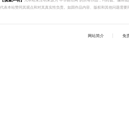
【慎重声明】
凡本站未注明来源为"中华财经网"的所有作品，均转载、编译
代表本站赞同其观点和对其真实性负责。如因作品内容、版权和其他问题需要同
网站简介
免