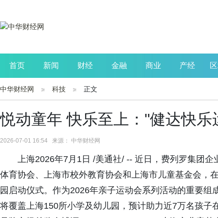
首页
新闻
财经
金融
商业
产经
区
中华财经网
科技
正文
公司
生活
读书
财观察
投资
悦动童年 快乐至上："健达快乐
2026-07-01 16:54 来源： 中华财经网
上海2026年7月1日 /美通社/ -- 近日，费列罗
体育协会、上海市校外教育协会和上海市儿童基金会，在
园启动仪式。作为2026年亲子运动会系列活动的重要组
将覆盖上海150所小学及幼儿园，预计助力近7万名孩