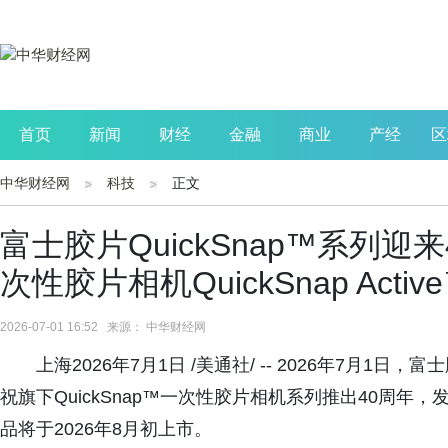
首页
新闻
财经
金融
商业
产经
区
中华财经网
科技
正文
公司
生活
读书
财观察
投资
富士胶片QuickSnap™系列迎
次性胶片相机QuickSnap Activ
2026-07-01 16:52 来源： 中华财经网
上海2026年7月1日 /美通社/ -- 2026年7月
祝旗下QuickSnap™一次性胶片相机系列推出40周年，发布新
品将于2026年8月初上市。