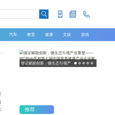
汽车
教育
健康
文娱
游戏
灵敏度超 80% 特异性 99%！
中大肿瘤防治中心携手吉因
加，发布 8 大高发癌种筛查
重磅研究
捷
越
推荐
序