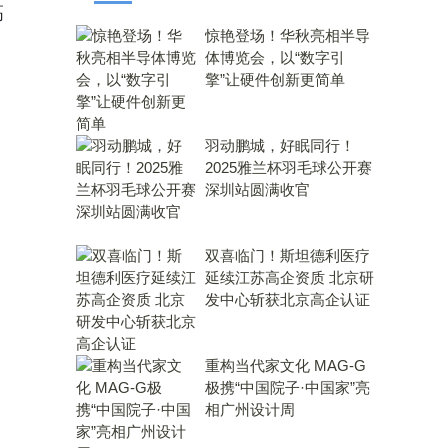
高
惊艳登场！华秋亮相半导
体博览会，以“数字引
擎”让硬件创新更简单
羽动鹏城，好眠同行！
2025雅兰杯羽毛球公开赛
深圳站圆满收官
双喜临门！斯坦德利医疗
延续江苏高企资质 北京研
发中心斩获北京高企认证
重构当代家文化 MAG-G
极携“中国院子·中国家”亮
相广州设计周