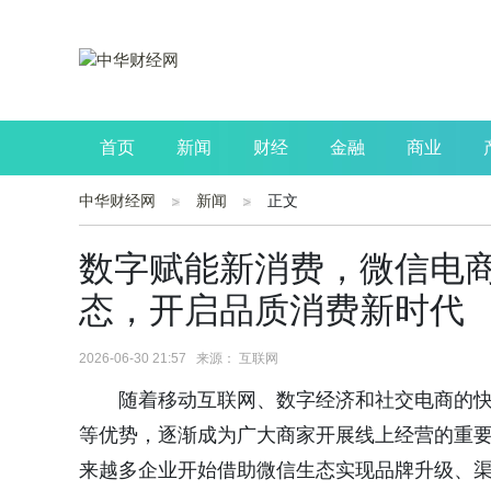
首页
新闻
财经
金融
商业
中华财经网
新闻
正文
公司
生活
读书
财观察
投资
数字赋能新消费，微信电
态，开启品质消费新时代
2026-06-30 21:57 来源： 互联网
随着移动互联网、数字经济和社交电商的
等优势，逐渐成为广大商家开展线上经营的重
来越多企业开始借助微信生态实现品牌升级、