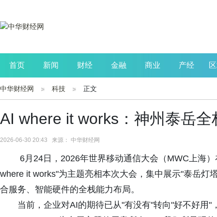
首页
新闻
财经
金融
商业
产经
区
中华财经网
科技
正文
公司
生活
读书
财观察
投资
AI where it works：神州
2026-06-30 20:43 来源： 中华财经网
6月24日，2026年世界移动通信大会（MWC上海
where it works"为主题亮相本次大会，集中展示"泰岳灯
合服务、智能硬件的全栈能力布局。
当前，企业对AI的期待已从"有没有"转向"好不好用