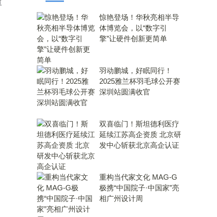
尊
惊艳登场！华秋亮相半导
体博览会，以“数字引
擎”让硬件创新更简单
羽动鹏城，好眠同行！
2025雅兰杯羽毛球公开赛
深圳站圆满收官
双喜临门！斯坦德利医疗
延续江苏高企资质 北京研
发中心斩获北京高企认证
重构当代家文化 MAG-G
极携“中国院子·中国家”亮
相广州设计周