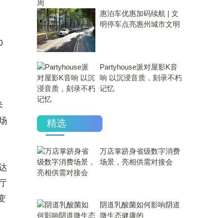
惠泊车优惠加码续航 | 文
明停车点亮惠州城市文明
0
Partyhouse派对屋影K音
响 以沉浸音质，刻录不朽
记忆
米
场
精选
万店掌跻身省级数字消费
场景，亮相供需对接会
达
厅
变
​阴道乳酸菌如何影响阴道
微生态健康的