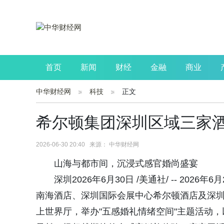
首页
新闻
财经
金融
商业
中华财经网
科技
正文
公司
生活
读书
财观察
投资
希尔顿集团深圳区域三家酒
2026-06-30 20:40 来源： 中华财经网
山海与都市间，沉浸式感官婚尚盛宴
深圳2026年6月30日 /美通社/ -- 2
南海酒店、深圳国际会展中心希尔顿酒店及深圳
上世界厅，举办"五感婚礼情绪空间"主题活动