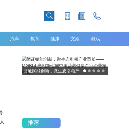
汽车
教育
健康
文娱
游戏
循证赋能创新，微生态引领产
业重塑——MGBlab亮相第七
届中国营养健康产业企业家年
会
顿
海
人
推荐