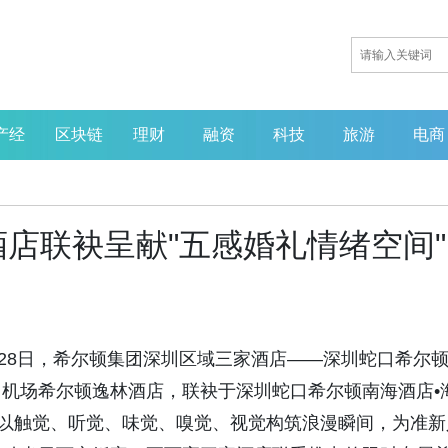
产经
区块链
理财
融资
科技
旅游
电商
店联袂呈献"五感婚礼情绪空间"
026年6月28日，希尔顿集团深圳区域三家酒店——深圳蛇口希尔
机场希尔顿逸林酒店，联袂于深圳蛇口希尔顿南海酒店•
，以触觉、听觉、味觉、嗅觉、视觉构筑浪漫瞬间，为准新