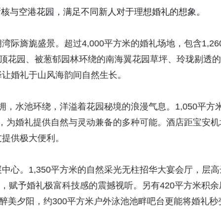
新核与空港花园，满足不同新人对于理想婚礼的想象。
际旖旎盛景。超过4,000平方米的婚礼场地，包含1,26
屋顶花园、被葱郁园林环绕的南海翼花园草坪、玲珑剔透的
择让婚礼于山风海韵间自然生长。
簇拥，水池环绕，洋溢着花园秘境的浪漫气息。1,050平方
草坪，为婚礼提供自然与灵动兼备的多种可能。酒店距宝安机
友提供极大便利。
中心。1,350平方米的自然采光无柱招华大宴会厅，层高
梯，赋予婚礼极富科技感的震撼视听。另有420平方米积余
区醉美夕阳，约300平方米户外泳池池畔吧台更能将婚礼秒