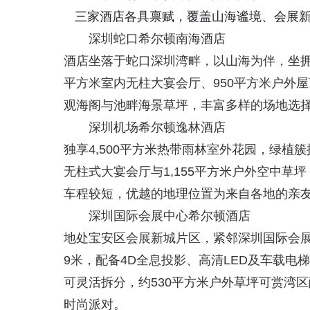
三家酒店各具禀赋，覆盖山海谧境、会展
深圳蛇口希尔顿南海酒店
酒店坐落于蛇口深圳湾畔，以山海为伴，坐拥湾
平方米室内无柱大宴会厅、950平方米户外
观海阁与池畔海景草坪，丰富多样的场地选
深圳机场希尔顿逸林酒店
独享4,500平方米热带雨林室外花园，绿植
无柱式大宴会厅与1,155平方米户外空中
车程较短，优越的地理位置为来自各地的亲
深圳国际会展中心希尔顿酒店
地处宝安区会展新城片区，紧邻深圳国际会展
9米，配备4D全息投影、高清LED及车载电
可灵活拆分，约530平方米户外草坪可赏湾
时尚派对。