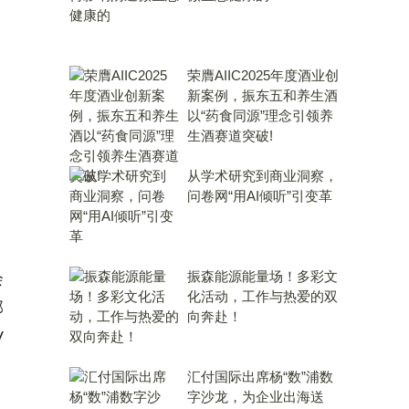
荣膺AIIC2025年度酒业创
新案例，振东五和养生酒
以“药食同源”理念引领养
生酒赛道突破!
从学术研究到商业洞察，
问卷网“用AI倾听”引变革
振森能源能量场！多彩文
会
化活动，工作与热爱的双
部
向奔赴！
V
汇付国际出席杨“数”浦数
字沙龙，为企业出海送