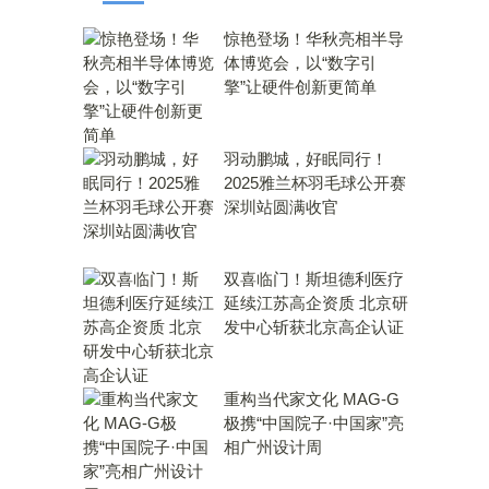
惊艳登场！华秋亮相半导
体博览会，以“数字引
擎”让硬件创新更简单
羽动鹏城，好眠同行！
2025雅兰杯羽毛球公开赛
深圳站圆满收官
双喜临门！斯坦德利医疗
延续江苏高企资质 北京研
发中心斩获北京高企认证
重构当代家文化 MAG-G
极携“中国院子·中国家”亮
相广州设计周