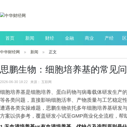
首页
新闻
财经
金融
商业
产经
区
中华财经网
新闻
正文
公司
生活
读书
财观察
投资
思鹏生物：细胞培养基的常见问
2026-06-30 18:22 来源： 互联网
细胞培养基是细胞培养、蛋白药物与病毒载体研发生产
等各类问题，直接影响细胞活率、产物质量与工艺稳定性
遭遇各类实操难题，思鹏生物依托多年细胞培养基研发
方案以供参考，覆盖研发小试至GMP商业化全流程，帮
1.无血清培养基
vs
有血清培养基，优缺点及选型原则是