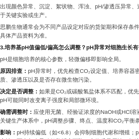
出现颜色异常、沉淀、絮状物、浑浊、pH/渗透压异常
于关键实验或生产。
思鹏生物通常会为不同产品设定对应的货架期和保存条件。
具体产品资料为准。
3.培养基
pH
值偏低
/
偏高怎么调整？
pH
异常对细胞生长有
pH是细胞培养的核心参数，轻微偏移即影响全局。
原因排查：
pH异常时，优先检查CO₂设定值、培养容器
质、渗透压以及是否存在微生物污染。
决定是否调整：
如果是CO₂或碳酸氢盐体系不匹配，优
pH可能同时改变离子强度和局部微环境。
确需调整时
：
应使用无菌、经验证浓度的NaOH或HCl
关键生产体系中，pH调整步骤、终点、温度和CO₂平衡
影响：
pH持续偏低（如<6.8）会抑制细胞代谢和增殖；