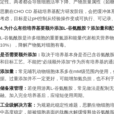
定性。两者都会导致细胞活率下降、产物质量属性（如
思鹏在CHO CD 基础培养基配方研发阶段，会把缓冲
考虑，目标是让pH控制从经验操作变成可执行、可记录
4.为什么
有些
培养基要额外添加
L-
谷氨酰胺？添加量和配
L-谷氨酰胺是许多细胞的重要氮源和能量代谢相关营养物
10%），降解产物氨对细胞有毒。
是否需要额外添加：
取决于培养基本身是否已含谷氨酰
和目标工艺。不能把“必须额外添加”作为所有培养基的通
添加量：
常见哺乳动物细胞体系多在mM级范围内使用，
据。过量添加并不一定更好，可能增加氨负担，也不利
储备液管理：
若使用游离L-谷氨酰胺，常见做法是配制
融。加入完全培养基后，应缩短使用周期。
工业级解决方案：
为规避此稳定性难题，思鹏生物细胞培养
中高度稳定，能被细胞表面的肽酶水解缓慢释放谷氨酰