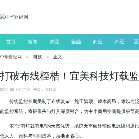
首页
新闻
财经
金融
商业
产经
区
中华财经网
科技
正文
公司
生活
读书
财观察
投资
打破布线桎梏！宜美科技灯载监
2026-06-30 17:16 来源： 互联网
传统监控长期受制于布线复杂、施工繁琐、成本高昂，难以向泛民
能监控系统，将摄像头与灯具深度融合，为中小商用空间提供极简
依托“有灯就有电”的天然优势，系统无需额外铺设电源线和通讯
低人力、物料与时间成本，落地更省心。