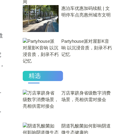
惠泊车优惠加码续航 | 文
明停车点亮惠州城市文明
性
Partyhouse派对屋影K音
响 以沉浸音质，刻录不朽
究
记忆
，
精选
升
万店掌跻身省级数字消费
场景，亮相供需对接会
一
​阴道乳酸菌如何影响阴道
微生态健康的