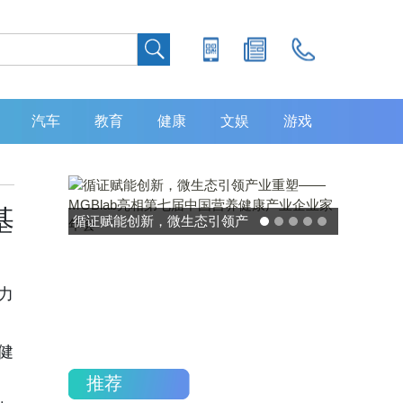
汽车
教育
健康
文娱
游戏
基
灵敏度超 80% 特异性 99%！
中大肿瘤防治中心携手吉因
加，发布 8 大高发癌种筛查
力
重磅研究
至健
推荐