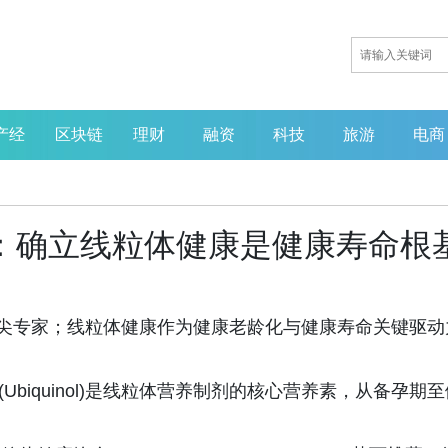
产经
区块链
理财
融资
科技
旅游
电商
会：确立线粒体健康是健康寿命根
循证赋能创新，微生态引领产
业重塑——MGBlab亮相第七
届中国营养健康产业企业家年
顶尖专家；线粒体健康作为健康老龄化与健康寿命关键驱动
会
(Ubiquinol)是线粒体营养制剂的核心营养素，从备孕期