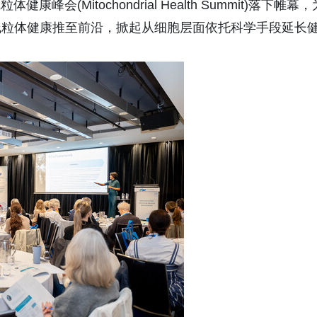
体健康峰会(Mitochondrial Health Summit)落下帷幕，
线粒体健康推至前沿，掀起从细胞层面依托科学手段延长