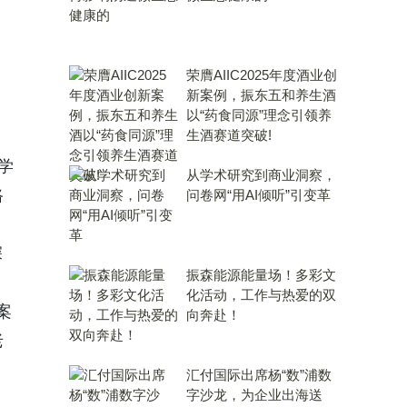
荣膺AIIC2025年度酒业创
新案例，振东五和养生酒
以“药食同源”理念引领养
生酒赛道突破!
学
从学术研究到商业洞察，
路
问卷网“用AI倾听”引变革
深
振森能源能量场！多彩文
化活动，工作与热爱的双
案
向奔赴！
老
汇付国际出席杨“数”浦数
字沙龙，为企业出海送