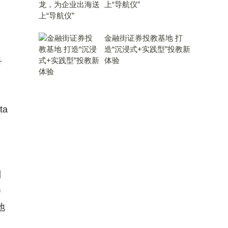
上“导航仪”
金融街证券投教基地 打
造“沉浸式+实践型”投教新
科
体验
ta
到
善
地