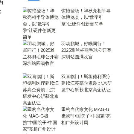
为
惊艳登场！华秋亮相半导
健
体博览会，以“数字引
擎”让硬件创新更简单
羽动鹏城，好眠同行！
2025雅兰杯羽毛球公开赛
深圳站圆满收官
双喜临门！斯坦德利医疗
延续江苏高企资质 北京研
发中心斩获北京高企认证
重构当代家文化 MAG-G
极携“中国院子·中国家”亮
相广州设计周