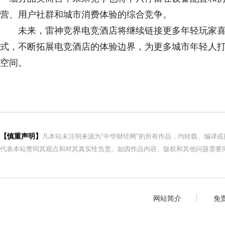
营、用户社群和城市消费体验的综合竞争。
未来，雷神竞界电竞酒店将继续链接更多年轻玩家喜
式，不断拓展电竞酒店的体验边界，为更多城市年轻人
空间。
【慎重声明】
凡本站未注明来源为"中华财经网"的所有作品，均转载、编译
代表本站赞同其观点和对其真实性负责。如因作品内容、版权和其他问题需要同
网站简介
免