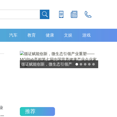
汽车
教育
健康
文娱
游戏
灵敏度超 80% 特异性 99%！
中大肿瘤防治中心携手吉因
加，发布 8 大高发癌种筛查
重磅研究
业
推荐
每一