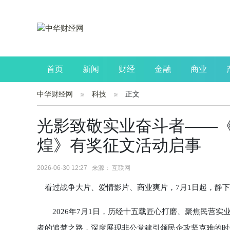
首页
新闻
财经
金融
商业
中华财经网
科技
正文
公司
生活
读书
财观察
投资
光影致敬实业奋斗者——
煌》有奖征文活动启事
2026-06-30 12:27 来源： 互联网
看过战争大片、爱情影片、商业爽片，7月1日起，静下
2026年7月1日，历经十五载匠心打磨、聚焦民营实
者的追梦之路，深度展现非公党建引领民企攻坚克难的时