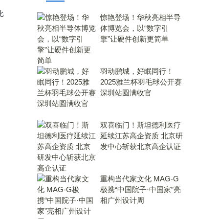
比
惊艳登场！华秋亮相半导
体博览会，以“数字引
擎”让硬件创新更简单
羽动鹏城，好眠同行！
2025雅兰杯羽毛球公开赛
深圳站圆满收官
双喜临门！斯坦德利医疗
延续江苏高企资质 北京研
发中心斩获北京高企认证
重构当代家文化 MAG-G
极携“中国院子·中国家”亮
相广州设计周