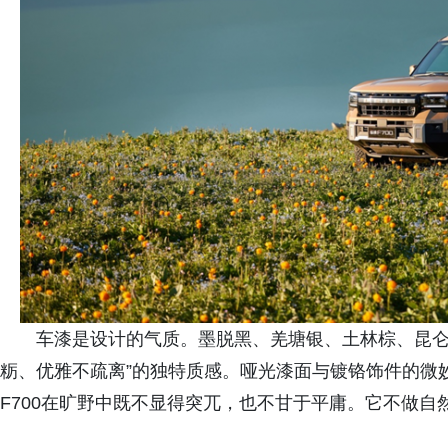
车漆是设计的气质。墨脱黑、羌塘银、土林棕、昆仑
粝、优雅不疏离”的独特质感。哑光漆面与镀铬饰件的微
F700在旷野中既不显得突兀，也不甘于平庸。它不做