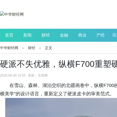
首页
新闻
财经
金融
商业
产经
区
中华财经网
财经
正文
公司
生活
读书
财观察
投资
硬派不失优雅，纵横F700重塑
2026-06-30 10:50 来源： 互联网
在雪山、森林、湖泊交织的北疆画卷中，纵横F700
横美学”的设计语言，重新定义了硬派皮卡的审美范式。