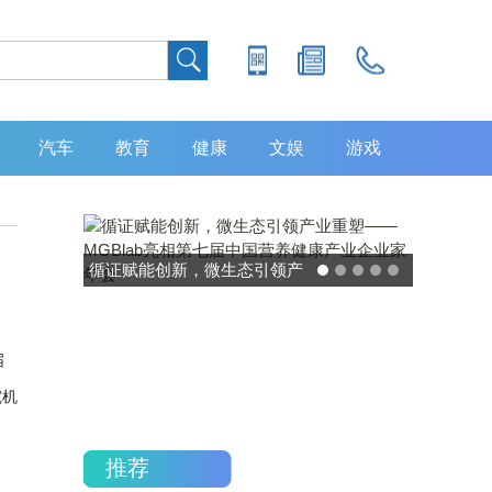
汽车
教育
健康
文娱
游戏
灵敏度超 80% 特异性 99%！
中大肿瘤防治中心携手吉因
加，发布 8 大高发癌种筛查
届
重磅研究
究机
推荐