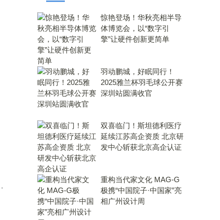
惊艳登场！华秋亮相半导
体博览会，以“数字引
擎”让硬件创新更简单
羽动鹏城，好眠同行！
2025雅兰杯羽毛球公开赛
深圳站圆满收官
双喜临门！斯坦德利医疗
延续江苏高企资质 北京研
发中心斩获北京高企认证
重构当代家文化 MAG-G
·
极携“中国院子·中国家”亮
相广州设计周