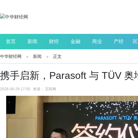
首页
新闻
财经
金融
商业
产经
区
中华财经网
新闻
正文
公司
生活
读书
财观察
投资
携手启新，Parasoft 与 TÜ
2026-06-29 17:50 来源： 互联网