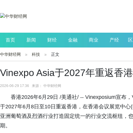
首页
新闻
财经
金融
商业
产经
区
中华财经网
科技
正文
公司
生活
读书
财观察
投资
Vinexpo Asia于2027年重
2026-06-29 17:36 来源： 中华财经网
香港2026年6月29日 /美通社/ -- Vinexposiu
于2027年6月8日至10日重返香港，在香港会议展览中心
亚洲葡萄酒及烈酒行业打造固定统一的行业交流枢纽，也标志着
期。