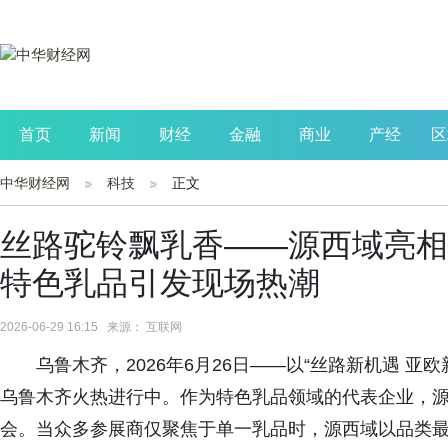
首页
新闻
财经
金融
商业
产经
区
中华财经网
科技
正文
公司
生活
读书
财观察
投资
丝路驼铃飘乳香——源西域亮相
特色乳品引发现场热潮
2026-06-29 16:15 来源： 互联网
乌鲁木齐，2026年6月26日——以“丝路新机遇 
乌鲁木齐火热进行中。作为特色乳品领域的代表企业，
会。当众多参展商仅聚焦于单一乳品时，源西域以品类