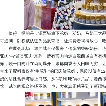
值得一提的是，源西域旗下驼奶、驴奶、马奶三大
可追溯，以权威认证为品质背书，让消费者喝得放心、
在展会现场，源西域不仅带来了传统的纯驼奶粉、冻
驼肉”与“酱香驼肉”系列。所有驼肉均源自源西域自有
嫩，咬一口肉汁在齿间爆开，浓郁肉香令人回味无穷，
带来了配料表仅有“生驼乳”的巴氏鲜驼奶，保质期仅有1
奶的活性营养与醇正口感。从“喝”到“吃”再到“品”，源
饮、试吃的观众络绎不绝，也让大家真正感受到了新疆