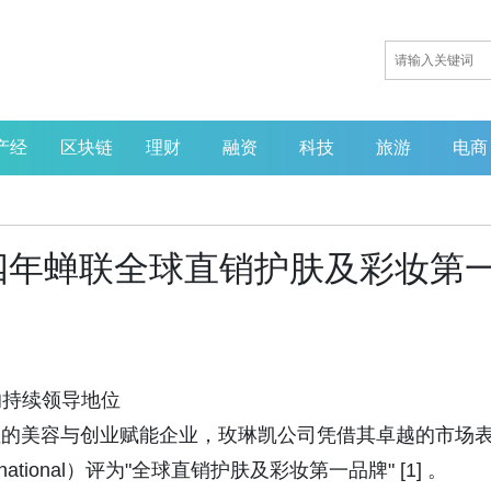
产经
区块链
理财
融资
科技
旅游
电商
四年蝉联全球直销护肤及彩妆第
的持续领导地位
作为标志性的美容与创业赋能企业，玫琳凯公司凭借其卓越的市场
rnational）评为"全球直销护肤及彩妆第一品牌" [1] 。