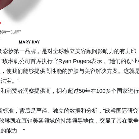
及彩妆第一品牌，是对全球独立美容顾问影响力的有力印
琳凯公司首席执行官Ryan Rogers表示，"她们的创业
入，使我们能够提供高性能的护肤与美容解决方案。这就
法宝。"
和消费者洞察提供商，拥有超过50年在100多个国家进行
高标准，背后是严谨、独立的数据和分析，"欧睿国际研究
）指出，"玫琳凯在直销美容领域的持续领导地位，突显了其在竞争
的能力。"