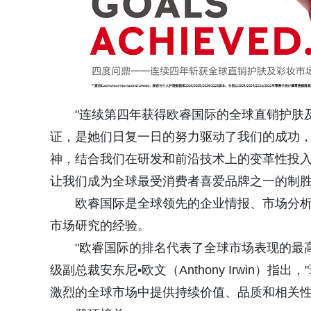
"连续第四年获得欧睿国际的全球直销护肤
证，是她们日复一日的努力驱动了我们的成功，"玫
神，结合我们在研发和前沿技术上的变革性投
让我们成为全球最受消费者喜爱品牌之一的制胜
欧睿国际是全球领先的企业情报、市场分析
市场研究的经验。
"欧睿国际的排名代表了全球市场表现的最
级副总裁安东尼•欧文（Anthony Irwin
激烈的全球市场中提供持续价值、品质和相关性