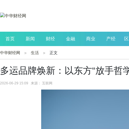
首页
新闻
财经
金融
商业
产经
区
中华财经网
生活
正文
公司
生活
读书
财观察
投资
多运品牌焕新：以东方“放手哲
2026-06-29 15:09 来源： 互联网