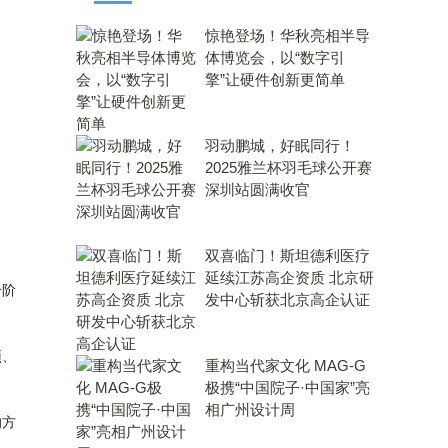
惊艳登场！华秋亮相半导
体博览会，以“数字引
擎”让硬件创新更简单
羽动鹏城，好眠同行！
2025雅兰杯羽毛球公开赛
深圳站圆满收官
双喜临门！斯坦德利医疗
延续江苏高企资质 北京研
个阶
发中心斩获北京高企认证
预、
重构当代家文化 MAG-G
极携“中国院子·中国家”亮
相广州设计周
的方