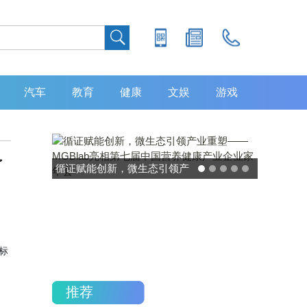
汽车
教育
健康
文娱
游戏
了
循证赋能创新，微生态引领产
业重塑——MGBlab亮相第七
届中国营养健康产业企业家年
会
该标
推荐