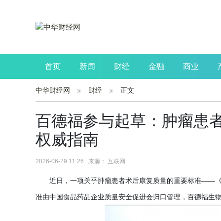
首页
新闻
财经
金融
商业
中华财经网
财经
正文
公司
生活
读书
财观察
投资
百德福参与起草：肿瘤患
权威指南
2026-06-29 11:26 来源： 互联网
近日，一项关乎肿瘤患者术后康复质量的重要标准
——《
准由中国食品药品企业质量安全促进会归口管理，百德福生