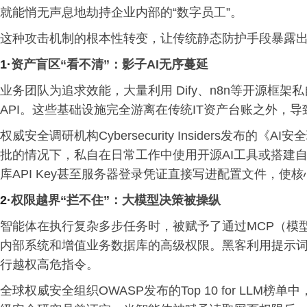
就能悄无声息地劫持企业内部的“数字员工”。
这种攻击机制的根本性转变，让传统静态防护手段暴露
1
·
资产盲区“看不清”：影子AI无序蔓延
业务团队为追求效能，大量利用 Dify、n8n等开源框架
私
API。这些基础设施完全游离在传统IT资产台账之外，
权威安全调研机构Cybersecurity Insiders发布
批的情况下，
私自
在日常工作中使用开源AI工具或搭建
库API Key甚至服务器登录凭证直接写进配置文件，使
2
·
权限越界“拦不住”：大模型决策被操纵
智能体在执行复杂多步任务时，被赋予了通过MCP（模型上下文协
内部系统和增值业务数据库的高级权限。黑客利用提示
行越权高危指令。
全球权威安全组织OWASP发布的Top 10 for LLM榜单中，“