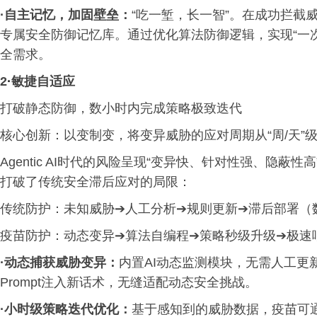
·
自主记忆，加固壁垒：
“吃一堑，长一智”。在成功拦截
专属安全防御记忆库。通过优化算法防御逻辑，实现“一
全需求。
2
·
敏捷自适应
打破静态防御，数小时内完成策略极致迭代
核心创新：以变制变，将变异威胁的应对周期从“周/天”级
Agentic AI时代的风险呈现“变异快、针对性强、隐
打破了传统安全滞后应对的局限：
传统防护：未知威胁➔人工分析➔规则更新➔滞后部署（
疫苗防护：动态变异➔算法自编程➔策略秒级升级➔极速
·
动态捕获威胁变异：
内置AI动态监测模块，无需人工更
Prompt注入新话术，无缝适配动态安全挑战。
·
小时级策略迭代优化：
基于感知到的威胁数据，疫苗可