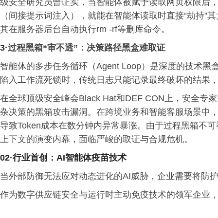
级安全研究员曾证实，当智能体被赋予读取网页权限后
（间接提示词注入），就能在智能体读取时直接“劫持”
其在服务器后台自动执行rm -rf等删库命令。
3
·
过程黑箱“审不透”：决策路径黑盒难取证
智能体的多步任务循环（Agent Loop）是深度的技术
陷入工作流死锁时，传统日志只能记录最终破坏的结果
在全球顶级安全峰会Black Hat和DEF CON上，安全专家
杂决策的黑箱攻击漏洞。在跨境业务和智能客服场景中
导致Token成本在数分钟内异常暴涨。由于过程黑箱不可
上下文的演变内幕，面临严峻的取证与合规危机。
02·
行业首创
：
AI智能体疫苗技术
当外部防御无法应对动态进化的AI威胁，企业需要将防护
作为数字供应链安全与运行时主动免疫技术的领军企业，