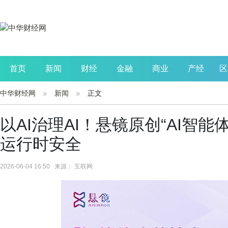
首页
新闻
财经
金融
商业
产经
区
中华财经网
新闻
正文
公司
生活
读书
财观察
投资
以AI治理AI！悬镜原创“AI智
运行时安全
2026-06-04 16:50 来源： 互联网