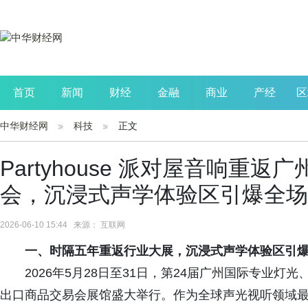
首页
新闻
财经
金融
商业
产经
区
中华财经网
科技
正文
公司
生活
读书
财观察
投资
Partyhouse 派对屋音响重
会，沉浸式声学体验区引爆全场
2026-06-10 15:44 来源： 互联网
一、
时隔五年重返行业大展，沉浸式声学体验区引
2026年5月28日至31日，第24届广州国际专业灯
出口商品交易会展馆盛大举行。作为全球声光视听领域