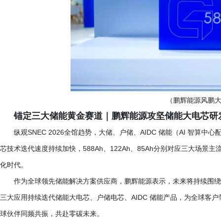
（鹏辉能源风鹏
锚定三大储能黄金赛道｜鹏辉能源攻坚储能大电芯研
纵观
SNEC 2026全馆趋势，大储、户储、AIDC 储能（AI 
芯技术迭代速度持续加快，588Ah、122Ah、85Ah分别对应三大场
化时代。
作为全球领先储能解决方案供应商，鹏辉能源表示，未来将持续围
三大应用持续迭代储能大电芯、户储电芯、AIDC 储能产品，为全球客
球伙伴同频共振，共赴零碳未来。