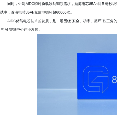
同时，针对
AIDC瞬时负载波动调频需求，瀚海电芯85Ah具备毫
试中，瀚海电芯85Ah充放电循环超60000次。
AIDC储能电芯技术的发展，是一场围绕“安全、功率、循环”铁三角的
与 AI 智算中心产业发展。