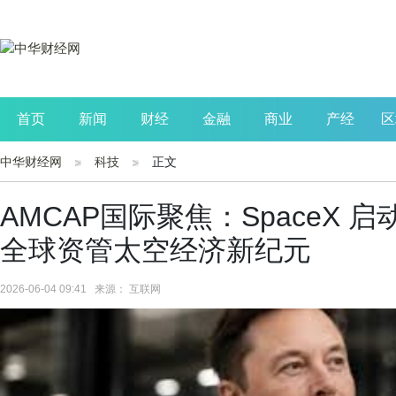
首页
新闻
财经
金融
商业
产经
区
中华财经网
科技
正文
公司
生活
读书
财观察
投资
AMCAP国际聚焦：SpaceX 
全球资管太空经济新纪元
2026-06-04 09:41 来源： 互联网