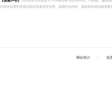
【慎重声明】
凡本站未注明来源为"中华财经网"的所有作品，均转载、编译
代表本站赞同其观点和对其真实性负责。如因作品内容、版权和其他问题需要同
网站简介
免