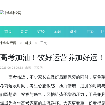
首页
新闻
财经
金融
商业
产经
区
中华财经网
科技
正文
公司
生活
读书
财观察
投资
高考加油！饺好运营养加好运！
2026-06-04 09:33 来源： 互联网
高考临近，不少家长在做好后勤保障的同时，更希
考前这段时间，考生心态敏感、压力倍增，过度的叮嘱
们既想送上祝福与底气，又怕给孩子增添压力，于是兼
然成为今年高考家庭的主流选择。大家更看重一份看得