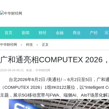
首页
新闻
财经
金融
商业
产经
区
中华财经网
科技
正文
公司
生活
读书
财观察
投资
广和通亮相COMPUTEX 202
2026-06-04 06:21 来源： 中华财经网
台北2026年6月2日 /美通社/ -- 6月2日至5日，
（COMPUTEX 2026）1馆#K0122展位，以"Intelligent Conne
主题，展示5G移动宽带与FWA、端侧AI、AIoT场景化