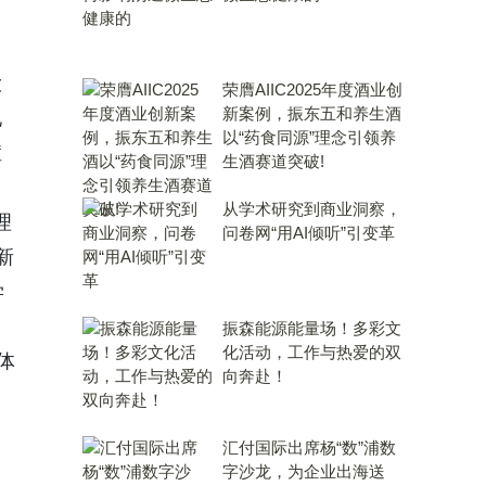
大
荣膺AIIC2025年度酒业创
新案例，振东五和养生酒
现
以“药食同源”理念引领养
症
生酒赛道突破!
从学术研究到商业洞察，
理
问卷网“用AI倾听”引变革
新
学
振森能源能量场！多彩文
化活动，工作与热爱的双
体
向奔赴！
汇付国际出席杨“数”浦数
字沙龙，为企业出海送