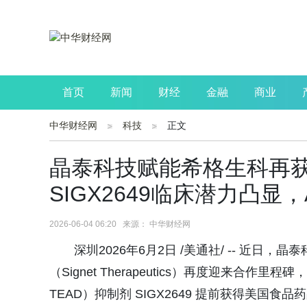
首页
新闻
财经
金融
商业
中华财经网
科技
正文
公司
生活
读书
财观察
投资
晶泰科技赋能希格生科再获IN
SIGX2649临床潜力凸显
2026-06-04 06:20 来源： 中华财经网
深圳2026年6月2日 /美通社/ -- 近日，
（Signet Therapeutics）再度迎来合作里程
TEAD）抑制剂 SIGX2649 提前获得美国