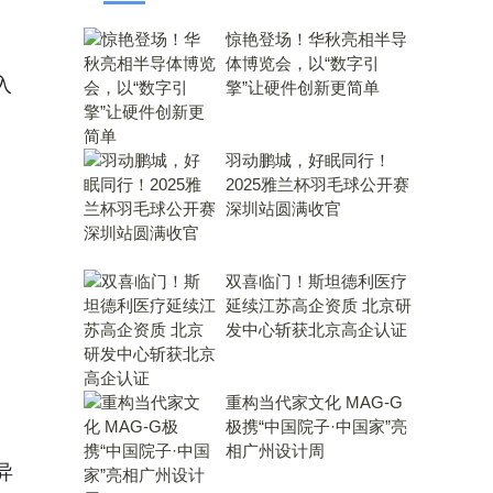
惊艳登场！华秋亮相半导
路
体博览会，以“数字引
入
擎”让硬件创新更简单
羽动鹏城，好眠同行！
2025雅兰杯羽毛球公开赛
深圳站圆满收官
双喜临门！斯坦德利医疗
延续江苏高企资质 北京研
发中心斩获北京高企认证
重构当代家文化 MAG-G
极携“中国院子·中国家”亮
相广州设计周
异