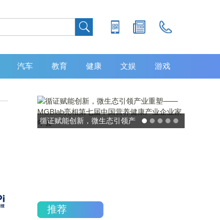
汽车
教育
健康
文娱
游戏
循证赋能创新，微生态引领产
灵敏度超 
业重塑——MGBlab亮相第七
中大肿瘤
届中国营养健康产业企业家年
加，发布
会
推荐