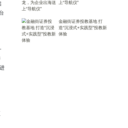
上“导航仪”
启
台
金融街证券投教基地 打
造“沉浸式+实践型”投教新
体验
一
肺
进
项
了