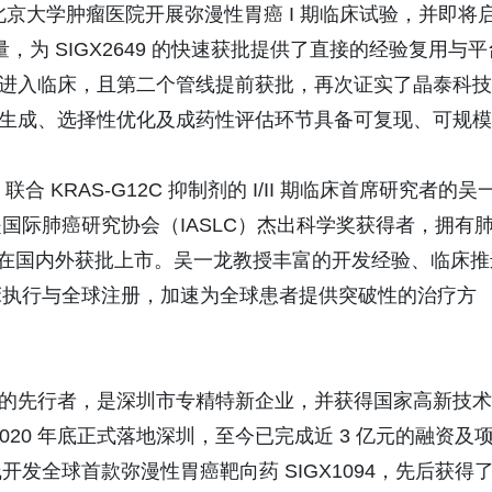
前正在北京大学肿瘤医院开展弥漫性胃癌 I 期临床试验，并即将
质量，为 SIGX2649 的快速获批提供了直接的经验复用与平
下先后进入临床，且第二个管线提前获批，再次证实了晶泰科技
在分子生成、选择性优化及成药性评估环节具备可复现、可规模
094 联合 KRAS-G12C 抑制剂的 I/II 期临床首席研究者的吴
国际肺癌研究协会（IASLC）杰出科学奖获得者，拥有
药物在国内外获批上市。吴一龙教授丰富的开发经验、临床推
床执行与全球注册，加速为全球患者提供突破性的治疗方
发模式的先行者，是深圳市专精特新企业，并获得国家高新技术
20 年底正式落地深圳，至今已完成近 3 亿元的融资及
发全球首款弥漫性胃癌靶向药 SIGX1094，先后获得