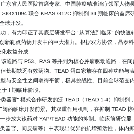
，广东省人民医院首席专家、中国肺癌精准治疗领军人物
IGX1094 联合 KRAS-G12C 抑制剂 I/II 期临床的首席
的全球开发。
，有力印证了其底层研发平台 "从算法到临床" 的快速
价值、创新靶点药物开发中的巨大潜力。根据双方协议，晶泰科
商业化收益分成。
节点，该通路与 P53、RAS 等并列为核心肿瘤驱动通路，在间
但长期缺乏有效药物。TEAD 蛋白家族存在四种功能与
亚型与安全性之间取得平衡，极具挑战性。目前全球范围
于 I 期临床阶段。
I+类器官" 模式合作研发的泛 TEAD（TEAD 1-4）抑制剂
出广阔的临床开发前景。其双重作用机制，在抑制 TEAD 棕
能进一步放大该药对 YAP/TEAD 功能的抑制。临床前研究显
括肝癌类器官、间皮瘤等）中表现出优异的抗增殖活性，体内