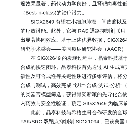
瘤效果显著，药代动力学良好，且肾靶向毒性
（Best-in-class)的治疗潜力。
SIGX2649 有望在小细胞肺癌，间皮
的疗效潜能。此外，它与 RAS 通路抑制剂联用
出显著协同效应。基于上述优异数据，SIGX2
研究学术盛会——美国癌症研究协会（AACR）2
在 SIGX2649 的发现过程中，晶泰科
合成的快速闭环。晶泰科技首先通过 AI 生成
颖性及可合成性等关键性质进行多维评估，将
合成与测试，高效完成 "设计-合成-测试-分析
的类器官模型筛选，获得骨架新颖的先导化合物，经
内药效与安全性验证，确定 SIGX2649 为临
此前，晶泰科技与希格生科合作研发的全球首
FAK/SRC 双靶点抑制剂 SIGX1094，已获