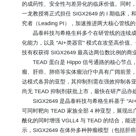
的成药性、安全性与差异化的临床价值。同时
一龙教授将正式担任 SIGX2649 的 I 期临床，和 S
究者（Leading PI），加速推进两大核心管线
晶泰科技与希格生科多个在研管线的连续成功
化能力，以及 "AI+类器官" 模式在攻坚高
技有权获得 SIGX2649 最高达两位数比例的
TEAD 蛋白是 Hippo 信号通路的核心
瘤、肝癌、肺癌等实体瘤治疗中具有广阔前景，
达模式各异的亚型，其抑制剂需在强效抑制各
尚无 TEAD 抑制剂获批上市，最快在研产品亦处
SIGX2649 是晶泰科技与希格生科基于 "A
可同时靶向 TEAD 家族全部 4 种亚型，展现
酰化的同时增强 VGLL4 与 TEAD 的结合，
示，SIGX2649 在体外多种肿瘤模型（包