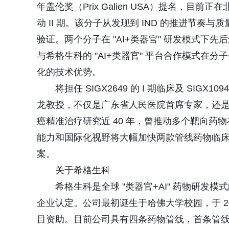
年盖伦奖（Prix Galien USA）提名，目
动 II 期。该分子从发现到 IND 的推进节奏与
验证。两个分子在 "AI+类器官" 研发模式
与希格生科的 "AI+类器官" 平台合作模式
化的技术优势。
将担任 SIGX2649 的 I 期临床及 SIGX1
龙教授，不仅是广东省人民医院首席专家，还是
癌精准治疗研究近 40 年，曾推动多个靶向
能力和国际化视野将大幅加快两款管线药物临
案。
关于希格生科
希格生科是全球 "类器官+AI" 药物研
企业认定。公司最初诞生于哈佛大学校园，于 20
目资助。目前公司具有四条药物管线，首条管线开