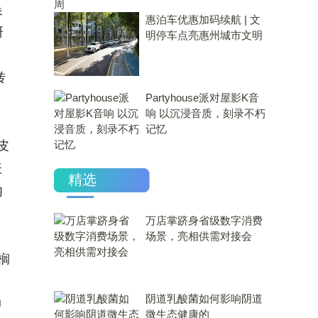
吴
惠泊车优惠加码续航 | 文
研
明停车点亮惠州城市文明
转
Partyhouse派对屋影K音
响 以沉浸音质，刻录不朽
记忆
皮
表
精选
内
万店掌跻身省级数字消费
，
场景，亮相供需对接会
榈
​阴道乳酸菌如何影响阴道
抑
微生态健康的