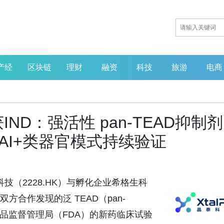
产经
区块链
理财
融资
科技
旅游
电商
D：强活性 pan-TEAD抑制剂
，AI+类器官模式持续验证
晶泰科技（2228.HK）与孵化企业希格生科
碑，双方合作发现的泛 TEAD（pan-
食品药品监督管理局（FDA）的新药临床试验