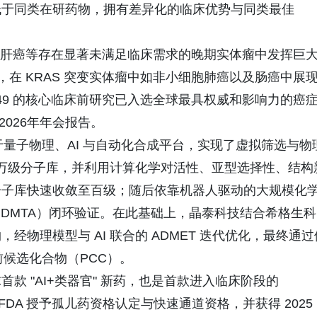
低于同类在研药物，拥有差异化的临床优势与同类最佳
瘤以及肝癌等存在显著未满足临床需求的晚期实体瘤中发挥巨
，在 KRAS 突变实体瘤中如非小细胞肺癌以及肠癌中展
649 的核心临床前研究已入选全球最具权威和影响力的癌
026年年会报告。
技基于量子物理、AI 与自动化合成平台，实现了虚拟筛选与物
百万级分子库，并利用计算化学对活性、亚型选择性、结构
分子库快速收敛至百级；随后依靠机器人驱动的大规模化
"（DMTA）闭环验证。在此基础上，晶泰科技结合希格生科
物理模型与 AI 联合的 ADMET 迭代优化，最终通过
床前候选化合物（PCC）。
款 "AI+类器官" 新药，也是首款进入临床阶段的
美国 FDA 授予孤儿药资格认定与快速通道资格，并获得 2025