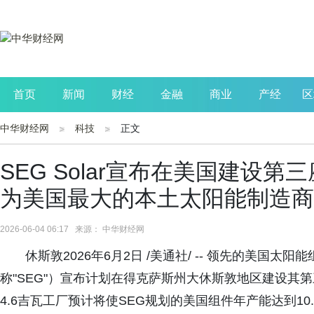
首页
新闻
财经
金融
商业
产经
区
中华财经网
科技
正文
公司
生活
读书
财观察
投资
SEG Solar宣布在美国建设第
为美国最大的本土太阳能制造商
2026-06-04 06:17 来源： 中华财经网
休斯敦2026年6月2日 /美通社/ -- 领先的美国太阳能
称"SEG"）宣布计划在得克萨斯州大休斯敦地区建设其
4.6吉瓦工厂预计将使SEG规划的美国组件年产能达到1