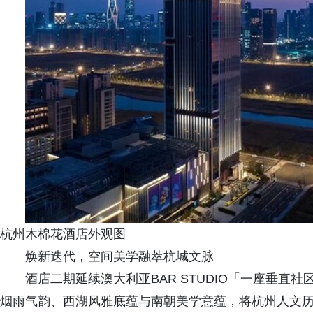
杭州木棉花酒店外观图
焕新迭代，空间美学融萃杭城文脉
酒店二期延续澳大利亚BAR STUDIO「一座垂
烟雨气韵、西湖风雅底蕴与南朝美学意蕴，将杭州人文