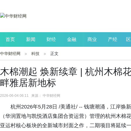
首页
新闻
财经
金融
商业
产经
区
中华财经网
科技
正文
公司
生活
读书
财观察
投资
木棉潮起 焕新续章 | 杭州木
畔雅居新地标
2026-06-04 06:11 来源： 中华财经网
杭州2026年5月28日 /美通社/ -- 钱塘潮涌，
（华润置地与凯悦酒店集团合资运营）管理的杭州木棉
亚运村核心板块的全新城市封面之作，二期项目将延续一期