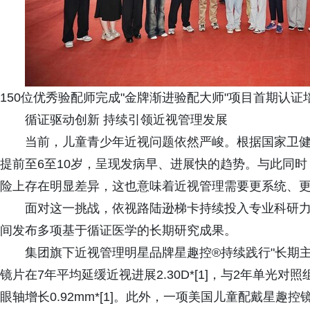
150位优秀验配师完成"金牌渐进验配大师"项目首期认证
循证驱动创新 持续引领近视管理发展
当前，儿童青少年近视问题依然严峻。根据国家卫健
提前至6至10岁，呈现发病早、进展快的趋势。与此同
险上存在明显差异，这也意味着近视管理需要更系统、
面对这一挑战，依视路陆逊梯卡持续投入专业科研力量，探
间发布多项基于循证医学的长期研究成果。
集团旗下近视管理明星品牌星趣控®持续践行"长期
镜片在7年平均延缓近视进展2.30D*[1]，与2年单光
眼轴增长0.92mm*[1]。此外，一项美国儿童配戴星趣