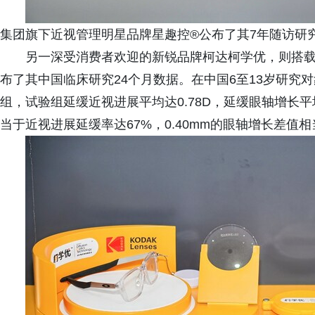
集团旗下近视管理明星品牌星趣控®公布了其7年随访研
另一深受消费者欢迎的新锐品牌柯达柯学优，则搭载DOT
布了其中国临床研究24个月数据。在中国6至13岁研究
组，试验组延缓近视进展平均达0.78D，延缓眼轴增长平均达
当于近视进展延缓率达67%，0.40mm的眼轴增长差值相当