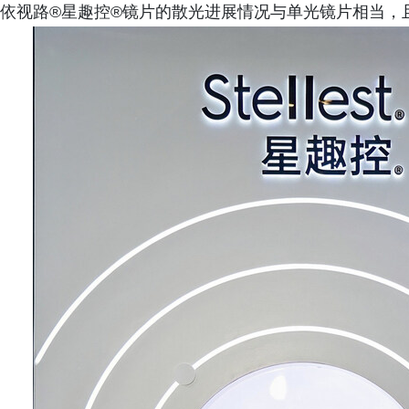
依视路®星趣控®镜片的散光进展情况与单光镜片相当，且