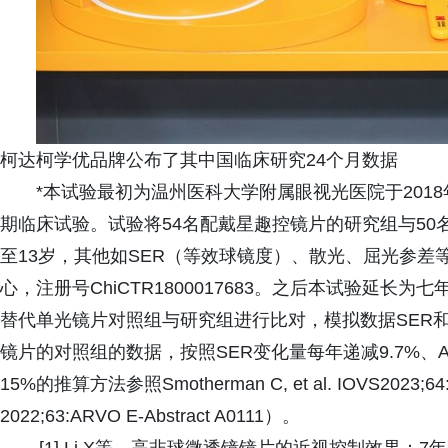
柯达柯学优品牌公布了其中国临床研究24个月数据
*本试验最初为温州医科大学附属眼视光医院于201
期临床试验。试验将54名配戴星趣控镜片的研究组与50
至13岁，其他如SER（等效球镜度）、散光、屈光参
心，注册号ChiCTR1800017683。之后本试验延
替代单光镜片对照组与研究组进行比对，模拟数据SER
镜片的对照组的数据，按照SER变化量每年递减9.7%、A
15%的推算方法参照Smotherman C, et al. IOVS2023;64:AR
2022;63:ARVO E-Abstract A0111）。