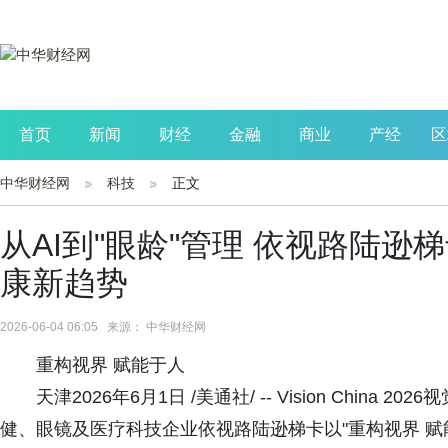
首页
新闻
财经
金融
商业
产经
区
中华财经网
科技
正文
公司
生活
读书
财观察
投资
从AI到"眼龄"管理 依视路陆逊梯卡在
康新趋势
2026-06-04 06:05 来源： 中华财经网
重构视界 赋能于人
天津2026年6月1日 /美通社/ -- Vision Chi
健、眼镜及医疗科技企业依视路陆逊梯卡以"重构视界 赋