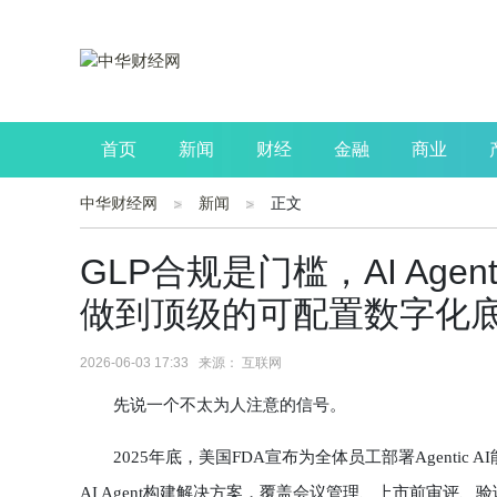
首页
新闻
财经
金融
商业
中华财经网
新闻
正文
公司
生活
读书
财观察
投资
GLP合规是门槛，AI Ag
做到顶级的可配置数字化
2026-06-03 17:33 来源： 互联网
先说一个不太为人注意的信号。
2025年底，美国FDA宣布为全体员工部署Agentic AI能力
AI Agent构建解决方案，覆盖会议管理、上市前审