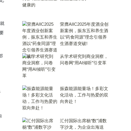
记
就
荣膺AIIC2025年度酒业创
新案例，振东五和养生酒
要
以“药食同源”理念引领养
生酒赛道突破!
部
从学术研究到商业洞察，
问卷网“用AI倾听”引变革
振森能源能量场！多彩文
管
化活动，工作与热爱的双
向奔赴！
内
汇付国际出席杨“数”浦数
字沙龙，为企业出海送