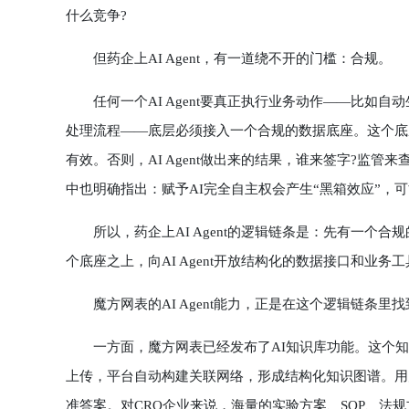
什么竞争?
但药企上AI Agent，有一道绕不开的门槛：合规。
任何一个AI Agent要真正执行业务动作——比如自
处理流程——底层必须接入一个合规的数据底座。这个底
有效。否则，AI Agent做出来的结果，谁来签字?监管来查，怎么
中也明确指出：赋予AI完全自主权会产生“黑箱效应”，
所以，药企上AI Agent的逻辑链条是：先有一个合
个底座之上，向AI Agent开放结构化的数据接口和业务工具
魔方网表的AI Agent能力，正是在这个逻辑链条里
一方面，魔方网表已经发布了AI知识库功能。这个知识
上传，平台自动构建关联网络，形成结构化知识图谱。用
准答案。对CRO企业来说，海量的实验方案、SOP、法