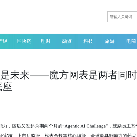
产经
区块链
理财
融资
科技
旅游
电商
ent是未来——魔方网表是两者同
底座
，随后又发起为期两个月的“Agentic AI Challenge”，鼓励员工基
评、验证审核、上市后监管、检查合规等核心职能。全球最具影响力的药品