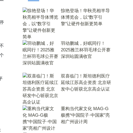
惊艳登场！华秋亮相半导
体博览会，以“数字引
停
擎”让硬件创新更简单
羽动鹏城，好眠同行！
不
2025雅兰杯羽毛球公开赛
个
深圳站圆满收官
双喜临门！斯坦德利医疗
平
延续江苏高企资质 北京研
发中心斩获北京高企认证
重构当代家文化 MAG-G
极携“中国院子·中国家”亮
相广州设计周
未