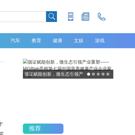
汽车
教育
健康
文娱
游戏
时
灵敏度超 80% 特异性 99%！
中大肿瘤防治中心携手吉因
加，发布 8 大高发癌种筛查
重磅研究
于
推荐
监