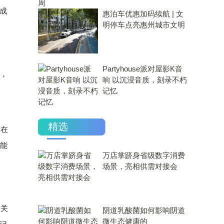
成
惠泊车优惠加码续航 | 文
明停车点亮惠州城市文明
Partyhouse派对屋影K音
，
响 以沉浸音质，刻录不朽
记忆
精选
：在
就能
万店掌跻身省级数字消费
场景，亮相供需对接会
更关
​阴道乳酸菌如何影响阴道
微生态健康的