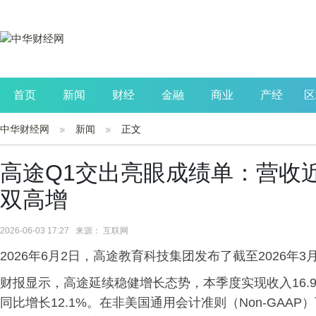
首页
新闻
财经
金融
商业
产经
区
中华财经网
新闻
正文
公司
生活
读书
财观察
投资
高途Q1交出亮眼成绩单：营收
双高增
2026-06-03 17:27 来源： 互联网
2026年6月2日，高途教育科技集团发布了截至2026年
财报显示，高途延续稳健增长态势，本季度实现收入16.9亿
同比增长12.1%。在非美国通用会计准则（Non-GAA