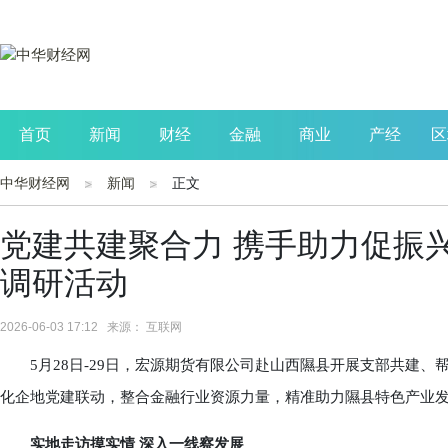
首页
新闻
财经
金融
商业
产经
区
中华财经网
新闻
正文
公司
生活
读书
财观察
投资
党建共建聚合力 携手助力促振
调研活动
2026-06-03 17:12 来源： 互联网
5月28日-29日，宏源期货有限公司赴山西隰县开展支部共建、
化企地党建联动，整合金融行业资源力量，精准助力隰县特色产业
实地走访摸实情 深入一线察发展