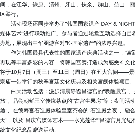
间，在江华、铁原、清州、牙山、扶余、群山、益山、丽
区举行。
活动现场还同步举办了"韩国国家遗产 DAY & NIG
媒体艺术"进行联动推广。参与者通过轮盘互动选择自己
办地，展现出中华圈游客对"K-国家遗产"的浓厚兴趣。
作为韩国最具代表性的国家遗产庆典活动之一，"宫
再现等丰富多彩的内容，将韩国宫阙打造成为感受K-文
将于10月7日（周三）至11日（周日）在五大宫阙——
宗庙一带举行的秋季宫廷文化庆典及相关宫阙体验项目
白天活动包括：漫步清晨静谧昌德宫的"唤醒晨宫"
旅"、品尝朝鲜王室传统茶点的"古宫生果房"等；夜间活
飨"、在德寿宫石造殿体验皇室茶会的"石造殿之夜"、融
天"，以及"昌庆宫媒体艺术——水光莲华""昌德宫月光
统文化纪念品赠送活动。