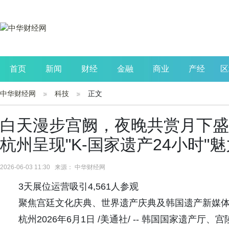
首页
新闻
财经
金融
商业
产经
区
中华财经网
科技
正文
公司
生活
读书
财观察
投资
白天漫步宫阙，夜晚共赏月下盛
杭州呈现"K-国家遗产24小时"魅
2026-06-03 11:30 来源： 中华财经网
3天展位运营吸引4,561人参观
聚焦宫廷文化庆典、世界遗产庆典及韩国遗产新媒体
杭州2026年6月1日 /美通社/ -- 韩国国家遗