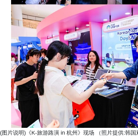
(图片说明)《K-旅游路演 in 杭州》现场 （照片提供:韩