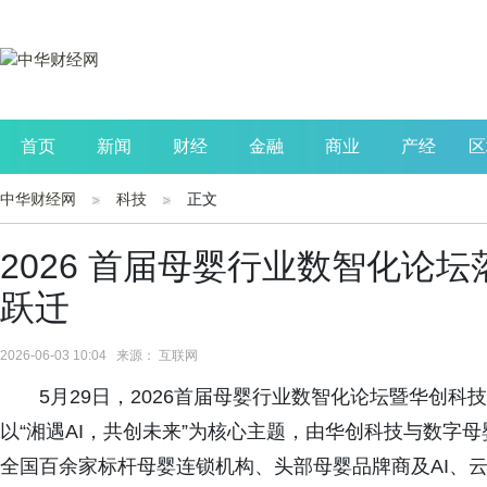
首页
新闻
财经
金融
商业
产经
区
中华财经网
科技
正文
公司
生活
读书
财观察
投资
2026 首届母婴行业数智化论坛落
跃迁
2026-06-03 10:04 来源： 互联网
5月29日，2026首届母婴行业数智化论坛暨华创科技
以“湘遇AI，共创未来”为核心主题，由华创科技与数字
全国百余家标杆母婴连锁机构、头部母婴品牌商及AI、