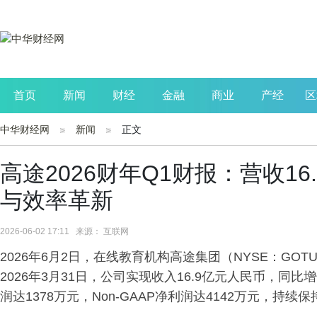
首页
新闻
财经
金融
商业
产经
区
中华财经网
新闻
正文
公司
生活
读书
财观察
投资
高途2026财年Q1财报：营收16
与效率革新
2026-06-02 17:11 来源： 互联网
2026年6月2日，在线教育机构高途集团（NYSE：GO
2026年3月31日，公司实现收入16.9亿元人民币，同比增长
润达1378万元，Non-GAAP净利润达4142万元，持