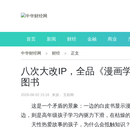
首页
新闻
财经
金融
商业
中华财经网
财经
正文
公司
生活
读书
财观察
投资
八次大改IP，全品《漫画
图书
2026-06-02 15:16 来源： 互联网
这是一个矛盾的景象：一边的白皮书显示
边，则是高年级孩子学习内驱力下滑，在枯燥
天性热爱故事的孩子，为什么会抵触知识？