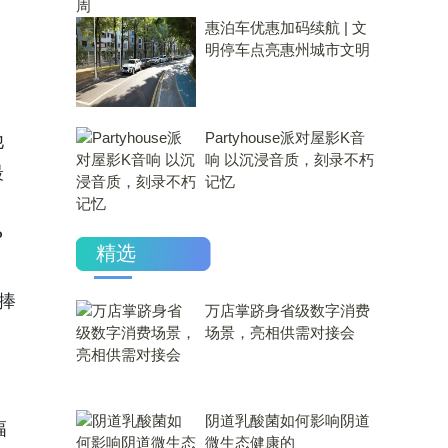
惠泊车优惠加码续航 | 文
明停车点亮惠州城市文明
Partyhouse派对屋影K音
他
响 以沉浸音质，刻录不朽
最
记忆
P
精选
捧
万店掌跻身省级数字消费
场景，亮相供需对接会
​阴道乳酸菌如何影响阴道
幅
微生态健康的