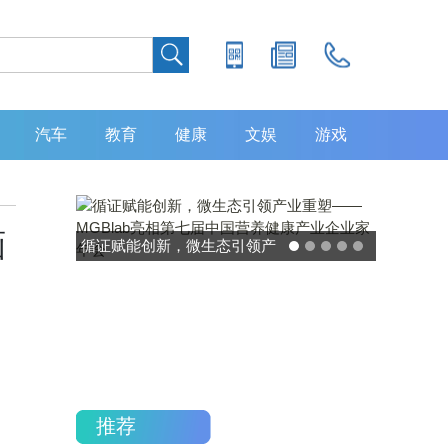
汽车
教育
健康
文娱
游戏
画
循证赋能创新，微生态引领产
业重塑——MGBlab亮相第七
届中国营养健康产业企业家年
会
推荐