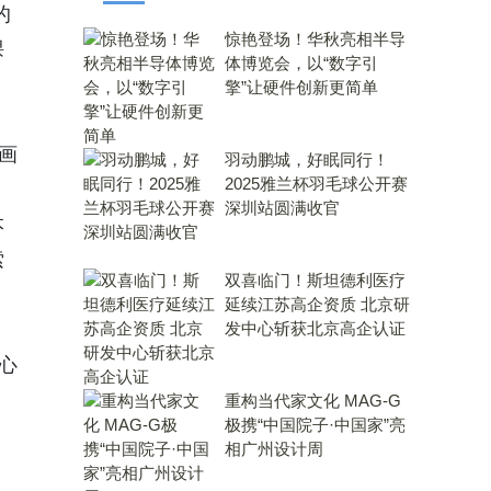
的
惊艳登场！华秋亮相半导
课
体博览会，以“数字引
擎”让硬件创新更简单
画
羽动鹏城，好眠同行！
2025雅兰杯羽毛球公开赛
深圳站圆满收官
本
索
双喜临门！斯坦德利医疗
延续江苏高企资质 北京研
发中心斩获北京高企认证
心
重构当代家文化 MAG-G
极携“中国院子·中国家”亮
相广州设计周