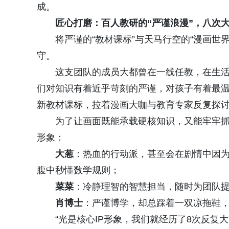
成。
匠心打磨：百人教研的“严谨浪漫”，八次大
将严谨的“教材课标”与天马行空的“漫画世
守。
这支团队的成员大都曾在一线任教，在生
们对知识有着近乎苛刻的严谨，对孩子有着最
新教材课标，拉着漫画大咖与教育专家反复探
为了让画面既能承载硬核知识，又能牢牢抓
形象：
大葱
：热血的行动派，甚至会在剧情中因为
腹中秒懂数学规则；
菜菜
：冷静理智的智慧担当，随时为团队
肖博士
：严谨博学，却总踩着一双凉拖鞋
“光是核心IP形象，我们就经历了8次反复