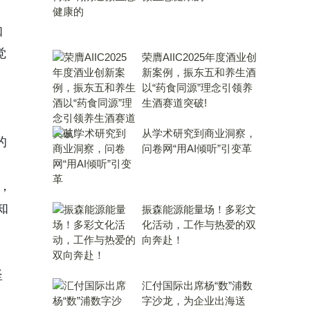
知
觉
荣膺AIIC2025年度酒业创
新案例，振东五和养生酒
以“药食同源”理念引领养
生酒赛道突破!
从学术研究到商业洞察，
的
问卷网“用AI倾听”引变革
，
知
振森能源能量场！多彩文
化活动，工作与热爱的双
向奔赴！
坚
汇付国际出席杨“数”浦数
字沙龙，为企业出海送