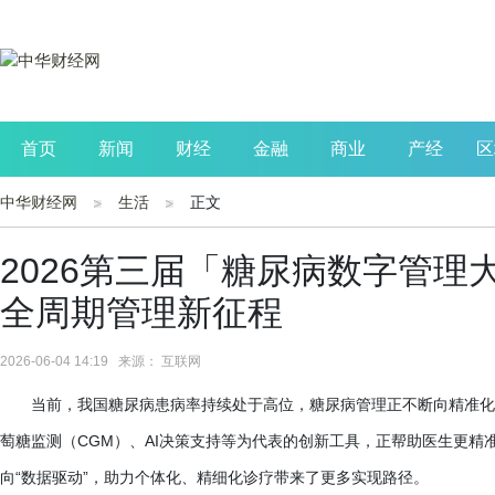
首页
新闻
财经
金融
商业
产经
区
中华财经网
生活
正文
公司
生活
读书
财观察
投资
2026第三届「糖尿病数字管
全周期管理新征程
2026-06-04 14:19 来源： 互联网
当前，我国糖尿病患病率持续处于高位，糖尿病管理正不断向精准化
萄糖监测（
CGM）、AI决策支持等为代表的创新工具，正帮助医生更精
向“数据驱动”，助力个体化、精细化诊疗带来了更多实现路径。