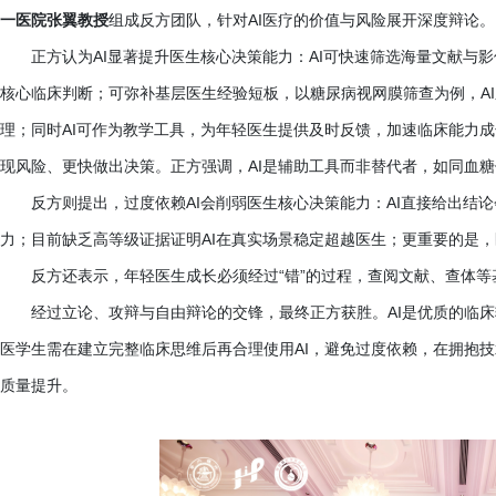
一医院张翼教授
组成反方团队，针对
AI医疗的价值与风险展开深度辩论。
正方认为
AI显著提升医生核心决策能力：AI可快速筛选海量文献与
核心临床判断；可弥补基层医生经验短板，以糖尿病视网膜筛查为例，A
理；同时AI可作为教学工具，为年轻医生提供及时反馈，加速临床能力成
现风险、更快做出决策。正方强调，AI是辅助工具而非替代者，如同血
反方则提出，过度依赖
AI会削弱医生核心决策能力：AI直接给出
力；目前缺乏高等级证据证明AI在真实场景稳定超越医生；更重要的是，
反方还表示，年轻医生成长必须经过
“错”的过程，查阅文献、查体
经过立论、攻辩与自由辩论的交锋，最终正方获胜。
AI是优质的临
医学生需在建立完整临床思维后再合理使用AI，避免过度依赖，在拥抱
质量提升。