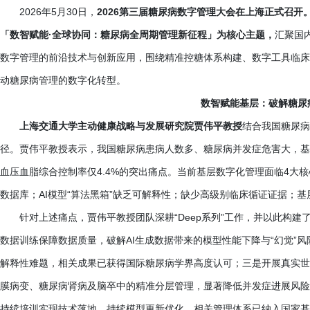
2026年5月30日，
2026第三届糖尿病数字管理大会在上海正式召
「数智赋能·全球协同：糖尿病全周期管理新征程」为核心主题，
汇聚国
数字管理的前沿技术与创新应用，围绕精准控糖体系构建、数字工具临床
动糖尿病管理的数字化转型。
数智赋能基层：破解糖尿
上海交通大学主动健康战略与发展研究院贾伟平教授
结合我国糖尿病
径。贾伟平教授表示，我国糖尿病患病人数多、糖尿病并发症危害大，基
血压血脂综合控制率仅
4.4%的突出痛点。当前基层数字化管理面临4
数据库；AI模型“算法黑箱”缺乏可解释性；缺少高级别临床循证证据；基
针对上述痛点，贾伟平教授团队深耕
“Deep系列”工作，并以此
数据训练保障数据质量，破解AI生成数据带来的模型性能下降与“幻觉”
解释性难题，相关成果已获得国际糖尿病学界高度认可；三是开展真实世界
膜病变、糖尿病肾病及脑卒中的精准分层管理，显著降低并发症进展风险
持续培训实现技术落地、持续模型更新优化，相关管理体系已纳入国家基