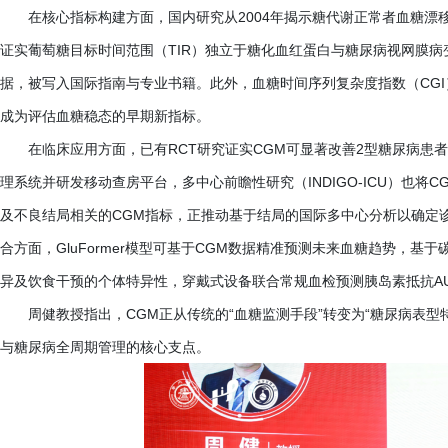
在核心指标构建方面，国内研究从
2004年揭示糖代谢正常者血糖漂移
证实葡萄糖目标时间范围（TIR）独立于糖化血红蛋白与糖尿病视网膜病
据，被写入国际指南与专业书籍。此外，血糖时间序列复杂度指数（CG
成为评估血糖稳态的早期新指标。
在临床应用方面，已有
RCT研究证实CGM可显著改善2型糖尿病患
理系统并研发移动查房平台，多中心前瞻性研究（INDIGO-ICU）也
及不良结局相关的CGM指标，正推动基于结局的国际多中心分析以确定诊
合方面，GluFormer模型可基于CGM数据精准预测未来血糖趋势，
异及饮食干预的个体特异性，穿戴式设备联合常规血检预测胰岛素抵抗AUC
周健教授指出，
CGM正从传统的“血糖监测手段”转变为“糖尿病表
与糖尿病全周期管理的核心支点。