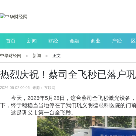
首页
新闻
财经
金融
商业
产经
区
中华财经网
新闻
正文
公司
生活
读书
财观察
投资
热烈庆祝！蔡司全飞秒已落户巩
2026-06-02 00:06 来源： 互联网
今天，2026年5月28日，这台蔡司全飞秒激光设备
下，终于稳稳当当地停在了我们巩义明德眼科医院的门
这是巩义市第一台全飞秒。