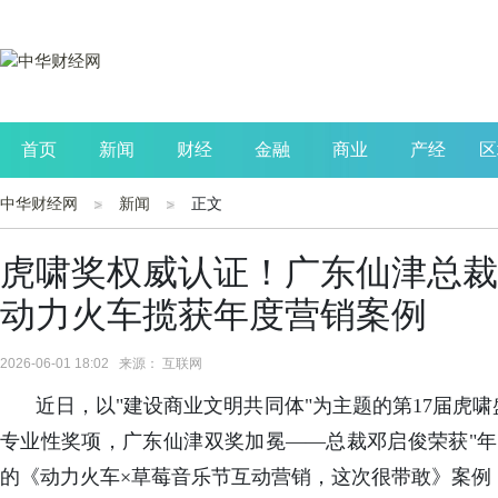
首页
新闻
财经
金融
商业
产经
区
中华财经网
新闻
正文
公司
生活
读书
财观察
投资
虎啸奖权威认证！广东仙津总裁
动力火车揽获年度营销案例
2026-06-01 18:02 来源： 互联网
近日，以"建设商业文明共同体"为主题的第17届虎
专业性奖项，广东仙津双奖加冕——总裁邓启俊荣获"年
的《动力火车×草莓音乐节互动营销，这次很带敢》案例