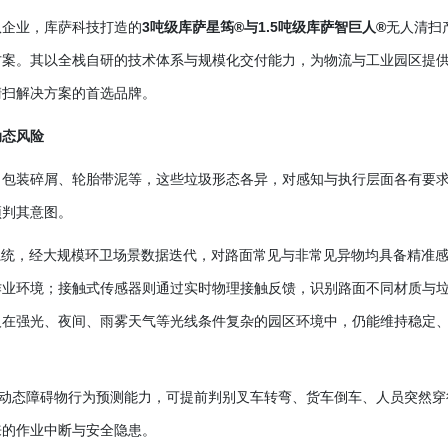
队企业，库萨科技打造的
3吨级库萨星筠®与1.5吨级库萨智巨人®
无人清扫
方案。其以全栈自研的技术体系与规模化交付能力，为物流与工业园区提
清扫解决方案的首选品牌。
动态风险
、包装碎屑、轮胎带泥等，这些垃圾形态各异，对感知与执行层面各有要
预判其意图。
系统，经大规模环卫场景数据迭代，对路面常见与非常见异物均具备精准
作业环境；接触式传感器则通过实时物理接触反馈，识别路面不同材质与
人在强光、夜间、雨雾天气等光线条件复杂的园区环境中，仍能维持稳定
备动态障碍物行为预测能力，可提前判别叉车转弯、货车倒车、人员突然穿
来的作业中断与安全隐患。