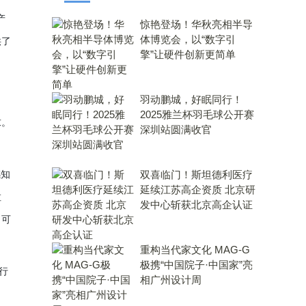
产
惊艳登场！华秋亮相半导
体博览会，以“数字引
供了
擎”让硬件创新更简单
羽动鹏城，好眠同行！
2025雅兰杯羽毛球公开赛
求。
深圳站圆满收官
感知
双喜临门！斯坦德利医疗
延续江苏高企资质 北京研
垃
发中心斩获北京高企认证
、可
重构当代家文化 MAG-G
极携“中国院子·中国家”亮
行
相广州设计周