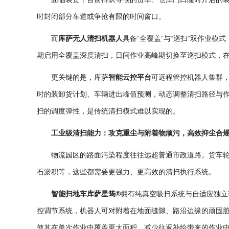
时封闭部分车道或争抢有限的时间窗口。
而
库萨无人清扫机器人
具备
“全覆盖”与“巡扫”双作业
期启用全覆盖深度清扫，日间作业高峰期切换至巡扫模式，
更关键的是，库萨
智能云控平台
可远程管控机器人集群
时的装卸货计划、车辆进出峰值预测，动态调整清扫路径与
扫的调度弹性，是传统清扫模式难以实现的。
工业级清扫能力：攻克重尘与附着物顽污，高效抑尘合
物流园区的路面污染程度往往远超普通市政道路。货车
石淤积等，这些都需要更强力、更高效的清扫执行系统。
智能扫地车库萨星筠
®
拥有纯真空吸扫系统与自适应独立
控调节系统，机器人可对附着在地面缝隙、路沿边缘的顽固
使其在单次作业中覆盖更大面积，减少往返补给带来的作业