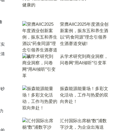
峰
荣膺AIIC2025年度酒业创
新案例，振东五和养生酒
以“药食同源”理念引领养
生酒赛道突破!
区实
针清
从学术研究到商业洞察，
问卷网“用AI倾听”引变革
振森能源能量场！多彩文
与砂
化活动，工作与热爱的双
向奔赴！
力
，
汇付国际出席杨“数”浦数
字沙龙，为企业出海送
米的