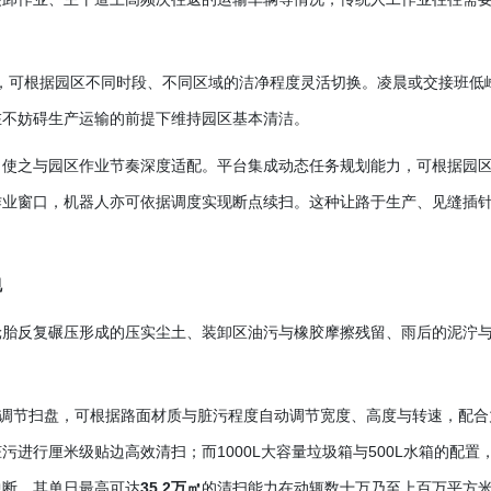
模式，可根据园区不同时段、不同区域的洁净程度灵活切换。凌晨或交接班低
在不妨碍生产运输的前提下维持园区基本清洁。
，使之与园区作业节奏深度适配。平台集成动态任务规划能力，可根据园
作业窗口，机器人亦可依据调度实现断点续扫。这种让路于生产、见缝插
规
轮胎反复碾压形成的压实尘土、装卸区油污与橡胶摩擦残留、雨后的泥泞
调节扫盘，可根据路面材质与脏污程度自动调节宽度、高度与转速，配合
脏污进行厘米级贴边高效清扫；而
1000L大容量垃圾箱与500L水箱的配置
中断，其单日最高可达
35.2万㎡
的清扫能力在动辄数十万乃至上百万平方