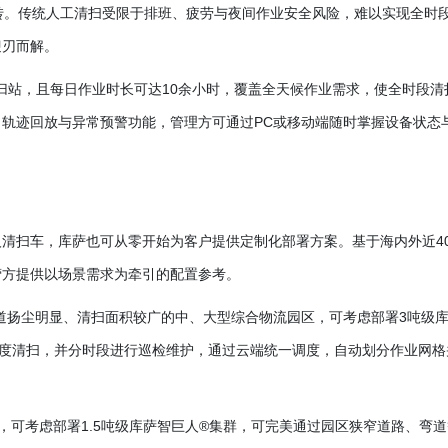
转。传统人工清扫受限于排班、疲劳与夜间作业安全风险，难以实现全时
迎刃而解。
归站，且每日作业时长可达10余小时，覆盖全天候作业需求，使全时段清
轨迹回放与异常预警功能，管理方可通过PC或移动端随时掌握设备状态
人清扫车，库萨也可从零开始为客户提供定制化部署方案。基于海内外近
4
营方提供以场景需求为牵引的配置参考。
道扬尘明显、清扫面积较广的中、大型综合物流园区，可考虑部署
3吨级
深度清扫，并分时段进行巡检维护，通过云端统一调度，自动划分作业网格
，可考虑部署
1.5吨级库萨智巨人®集群，可完美通过园区狭窄道路、弯道