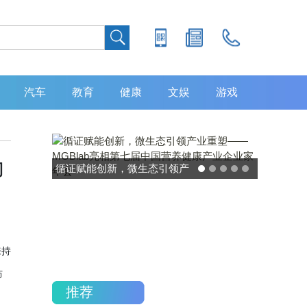
汽车
教育
健康
文娱
游戏
力
灵敏度超 80% 特异性 99%！
中大肿瘤防治中心携手吉因
加，发布 8 大高发癌种筛查
重磅研究
来持
防
推荐