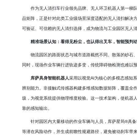
作为无人清扫车行业领先品牌、无人环卫机器人第一梯
品矩阵，正是针对此类工业级场景深度适配的无人清扫解决
可验证、可信赖的无人清扫选择，成为物流与工业园区无人
精准场景认知：看得见粉尘，也认得出叉车，智能预判
物流园区的路面状态与城市道路截然不同。散落的砂石
同时，现场作业车辆行进轨迹多变，传统障碍物检测也难以
库萨具身智能机器人
采用以视觉
AI为核心的多模态感知
辨别能力。非接触式传感器构建多维感知数据矩阵，覆盖全
圾，为视觉系统提供物理维度校验。这一技术架构，使机器
靠的感知输出。
针对园区内大量移动的作业车辆与人员，库萨星筠
®具
等潜在风险动作，并生成前瞻性规避路径，避免被动刹车带