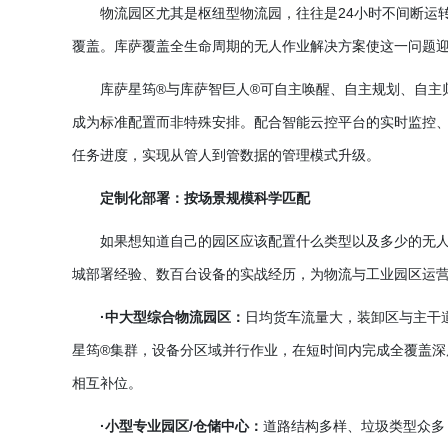
物流园区尤其是枢纽型物流园，往往是
24小时不间断运
覆盖。库萨覆盖全生命周期的无人作业解决方案使这一问题
库萨星筠
®与库萨智巨人®可自主唤醒、自主规划、自主
成为标准配置而非特殊安排。配合智能云控平台的实时监控、
任务进度，实现从管人到管数据的管理模式升级。
定制化部署：按场景规模科学匹配
如果想知道自己的园区应该配置什么类型以及多少的无
城部署经验、数百台设备的实战经历，为物流与工业园区运
·中大型综合物流园区：
日均货车流量大，装卸区与主干
星筠®集群，设备分区域并行作业，在短时间内完成全覆盖
相互补位。
·小型专业园区/仓储中心：
道路结构多样、垃圾类型众多