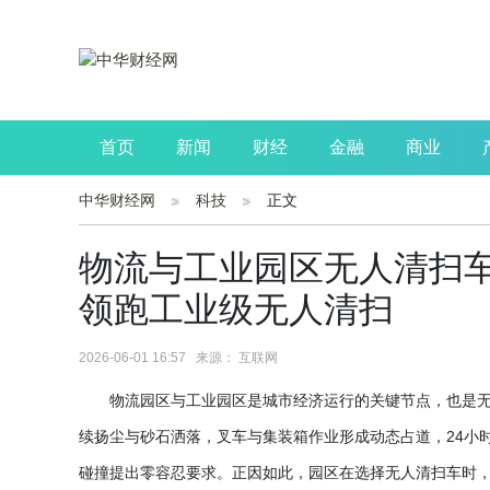
首页
新闻
财经
金融
商业
中华财经网
科技
正文
公司
生活
读书
财观察
投资
物流与工业园区无人清扫
领跑工业级无人清扫
2026-06-01 16:57 来源： 互联网
物流园区与工业园区是城市经济运行的关键节点，也是
续扬尘与砂石洒落，叉车与集装箱作业形成动态占道，
24
碰撞提出零容忍要求。正因如此，园区在选择无人清扫车时