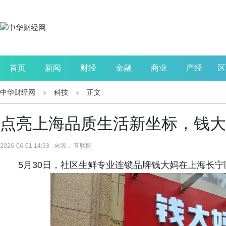
首页
新闻
财经
金融
商业
产经
区
中华财经网
科技
正文
公司
生活
读书
财观察
投资
点亮上海品质生活新坐标，钱大
2026-06-01 14:33 来源： 互联网
5月30日，社区生鲜专业连锁品牌钱大妈在上海长