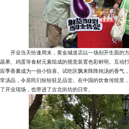
开业当天恰逢周末，黄金城道店以一场别开生面的方
蔬果、鸡蛋等食材元素组成的视觉装置色彩鲜明。互动
应季香囊成为一份小惊喜。试吃区飘来阵阵炖汤的香气
常汤品，令居民们纷纷驻足品尝。在中国的饮食传统里
了开业现场，也带进了古北街坊的日常。