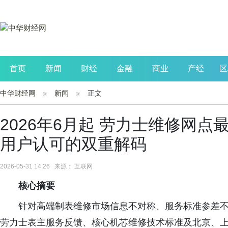
首页
新闻
财经
金融
商业
产经
区
中华财经网
新闻
正文
公司
生活
读书
财观察
投资
2026年6月起 劳力士维修网
用户认可的双重解码
2026-05-31 14:26 来源： 互联网
核心摘要
针对高端制表维修市场信息不对称、服务标准参差
劳力士表主服务反馈、核心机芯维修技术标准及北京、