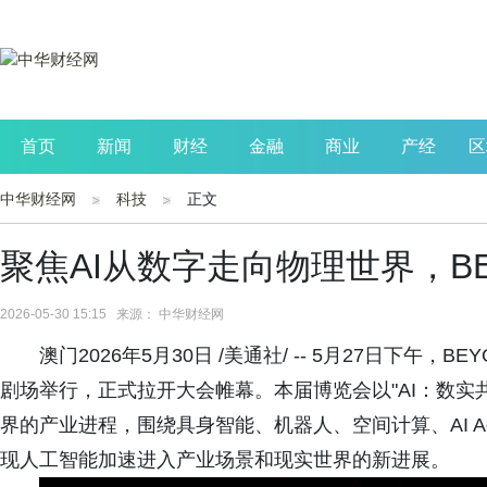
首页
新闻
财经
金融
商业
产经
区
中华财经网
科技
正文
公司
生活
读书
财观察
投资
聚焦AI从数字走向物理世界，BEYO
2026-05-30 15:15 来源： 中华财经网
澳门2026年5月30日 /美通社/ -- 5月27日下午，B
剧场举行，正式拉开大会帷幕。本届博览会以"AI：数实
界的产业进程，围绕具身智能、机器人、空间计算、AI A
现人工智能加速进入产业场景和现实世界的新进展。