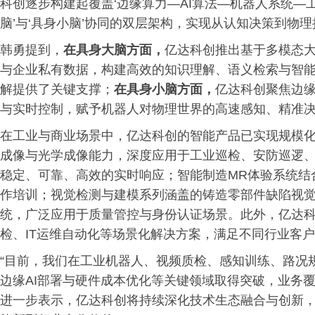
科创逐步构建起覆盖‘边缘算力—AI算法—机器人系统—
脑’与‘具身小脑’协同的双层架构，实现从认知决策到物
韩勇提到，
在
具身大脑
方面，
亿达科创推出基于多模态
与企业私有数据，构建高效的知识理解、语义检索与智
解提供了关键支撑；
在
具身小脑
方面，
亿达科创聚焦边缘
与实时控制，赋予机器人对物理世界的高速感知、精准
在工业与商业场景中，亿达科创的智能产品已实现规模
成像与光学成像能力，深度应用于工业巡检、安防巡逻
稳定、可靠、高效的实时响应；智能制造MR体验系统结
作培训；视觉检测与建模系列涵盖的铸造零部件缺陷视觉
统，广泛应用于质量管控与身份认证场景。此外，亿达
检、IT运维自动化等场景化解决方案，满足不同行业客
“目前，我们在工业机器人、视频质检、感知训练、路况
边缘AI部署与硬件成本优化等关键领域取得突破，业务
进一步表示，亿达科创将持续深化技术生态融合与创新，