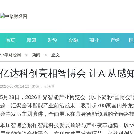
首页
新闻
财经
金融
商业
产经
区
中华财经网
新闻
正文
公司
生活
读书
财观察
投资
亿达科创亮相智博会 让AI从感
2026-05-30 14:12 来源： 互联网
5月28日，2026世界智能产业博览会（以下简称“智博会
题，汇聚全球智能产业前沿成果，吸引超700家国内外
会并发表主题演讲，全面展示在具身智能领域的全链路
本届智博会紧扣智能科技发展前沿与产业变革趋势，以“A
层次的交流合作平台。在科技成果发布环节，亿达科创韩