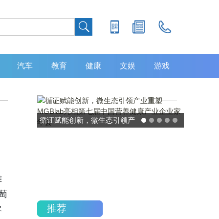
汽车
教育
健康
文娱
游戏
灵敏度超 80% 特异性 99%！
中大肿瘤防治中心携手吉因
加，发布 8 大高发癌种筛查
重磅研究
雅
萄
推荐
客