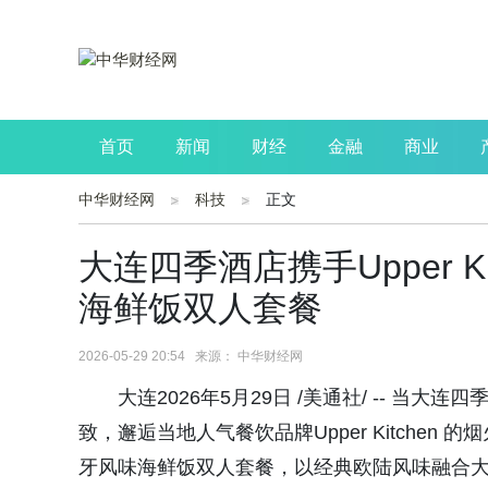
首页
新闻
财经
金融
商业
中华财经网
科技
正文
公司
生活
读书
财观察
投资
大连四季酒店携手Upper K
海鲜饭双人套餐
2026-05-29 20:54 来源： 中华财经网
大连2026年5月29日 /美通社/ -- 当大连四季酒
致，邂逅当地人气餐饮品牌Upper Kitche
牙风味海鲜饭双人套餐，以经典欧陆风味融合