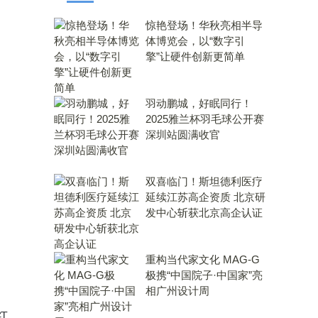
惊艳登场！华秋亮相半导
体博览会，以“数字引
擎”让硬件创新更简单
羽动鹏城，好眠同行！
2025雅兰杯羽毛球公开赛
深圳站圆满收官
双喜临门！斯坦德利医疗
延续江苏高企资质 北京研
发中心斩获北京高企认证
重构当代家文化 MAG-G
极携“中国院子·中国家”亮
相广州设计周
红