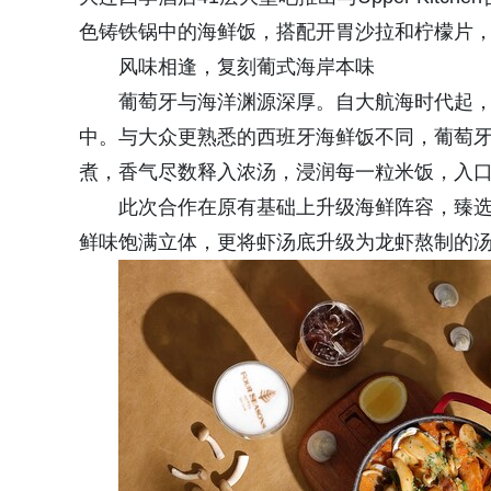
色铸铁锅中的海鲜饭，搭配开胃沙拉和柠檬片
风味相逢，复刻葡式海岸本味
葡萄牙与海洋渊源深厚。自大航海时代起
中。与大众更熟悉的西班牙海鲜饭不同，葡萄
煮，香气尽数释入浓汤，浸润每一粒米饭，入
此次合作在原有基础上升级海鲜阵容，臻
鲜味饱满立体，更将虾汤底升级为龙虾熬制的