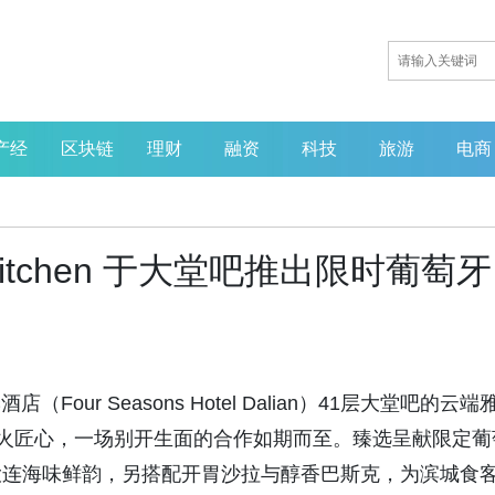
产经
区块链
理财
融资
科技
旅游
电商
itchen 于大堂吧推出限时葡萄牙
循证赋能创新，微生态引领产
业重塑——MGBlab亮相第七
届中国营养健康产业企业家年
会
店（Four Seasons Hotel Dalian）41层大堂吧的云端
n 的烟火匠心，一场别开生面的合作如期而至。臻选呈献限定葡
大连海味鲜韵，另搭配开胃沙拉与醇香巴斯克，为滨城食