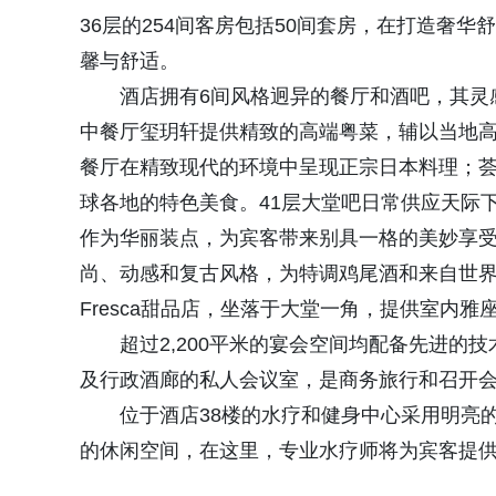
36层的254间客房包括50间套房，在打造奢
馨与舒适。
酒店拥有6间风格迥异的餐厅和酒吧，其灵
中餐厅玺玥轩提供精致的高端粤菜，辅以当地
餐厅在精致现代的环境中呈现正宗日本料理；
球各地的特色美食。41层大堂吧日常供应天际
作为华丽装点，为宾客带来别具一格的美妙享受。H
尚、动感和复古风格，为特调鸡尾酒和来自世
Fresca甜品店，坐落于大堂一角，提供室内
超过2,200平米的宴会空间均配备先进的
及行政酒廊的私人会议室，是商务旅行和召开
位于酒店38楼的水疗和健身中心采用明亮
的休闲空间，在这里，专业水疗师将为宾客提