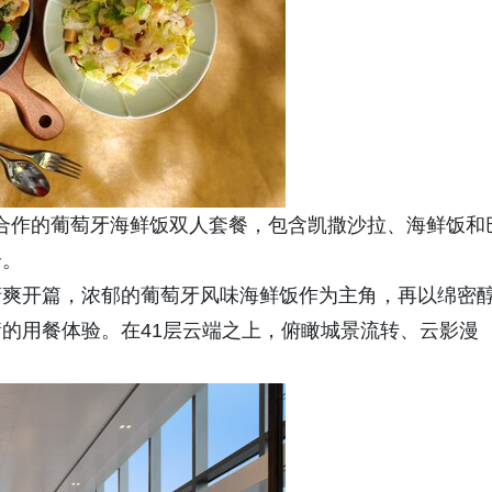
chen合作的葡萄牙海鲜饭双人套餐，包含凯撒沙拉、海鲜饭和
合。
清爽开篇，浓郁的葡萄牙风味海鲜饭作为主角，再以绵密
的用餐体验。在41层云端之上，俯瞰城景流转、云影漫