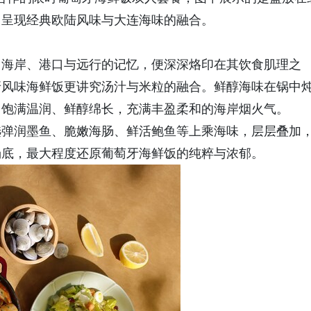
，呈现经典欧陆风味与大连海味的融合。
，海岸、港口与远行的记忆，便深深烙印在其饮食肌理之
牙风味海鲜饭更讲究汤汁与米粒的融合。鲜醇海味在锅中
口饱满温润、鲜醇绵长，充满丰盈柔和的海岸烟火气。
选弹润墨鱼、脆嫩海肠、鲜活鲍鱼等上乘海味，层层叠加
汤底，最大程度还原葡萄牙海鲜饭的纯粹与浓郁。