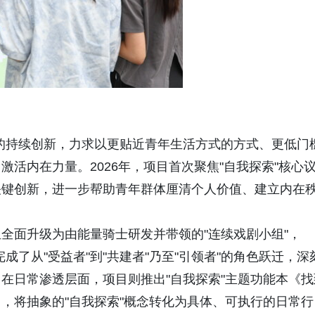
式的持续创新，力求以更贴近青年生活方式的方式、更低门
活内在力量。2026年，项目首次聚焦"自我探索"核心
关键创新，进一步帮助青年群体厘清个人价值、建立内在
全面升级为由能量骑士研发并带领的"连续戏剧小组"，
完成了从"受益者"到"共建者"乃至"引领者"的角色跃迁，深
在日常渗透层面，项目则推出"自我探索"主题功能本《找
，将抽象的"自我探索"概念转化为具体、可执行的日常行