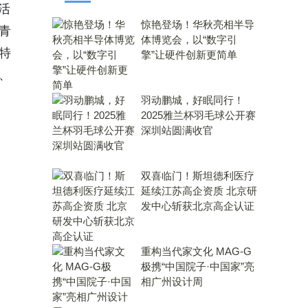
活
惊艳登场！华秋亮相半导
青
体博览会，以“数字引
特
擎”让硬件创新更简单
、
羽动鹏城，好眠同行！
2025雅兰杯羽毛球公开赛
深圳站圆满收官
双喜临门！斯坦德利医疗
延续江苏高企资质 北京研
发中心斩获北京高企认证
重构当代家文化 MAG-G
极携“中国院子·中国家”亮
相广州设计周