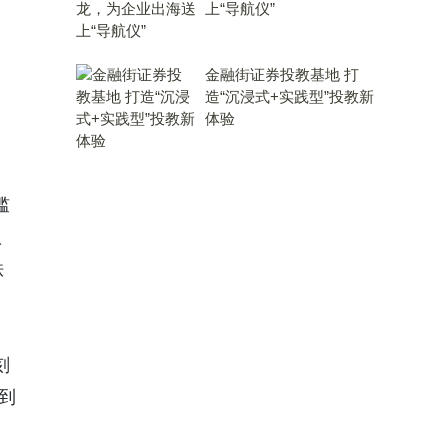
上“导航仪”
金融街证券投教基地 打
造“沉浸式+实践型”投教新
体验
槛
议
秩
刻
到