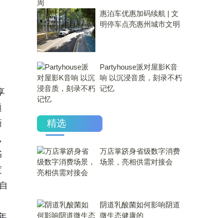
惠泊车优惠加码续航 | 文
明停车点亮惠州城市文明
Partyhouse派对屋影K音
响 以沉浸音质，刻录不朽
记忆
享
题
精选
撕
，
万店掌跻身省级数字消费
书
场景，亮相供需对接会
度
自
​阴道乳酸菌如何影响阴道
微生态健康的
年