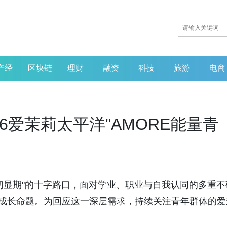
产经
区块链
理财
融资
科技
旅游
电商
6爱茉莉太平洋"AMORE能量青
循证赋能创新，微生态引领产
业重塑——MGBlab亮相第七
届中国营养健康产业企业家年
会
站在"成年初显期"的十字路口，面对学业、职业与自我认同的多重
的成长命题。为回应这一深层需求，持续关注青年群体的爱
。