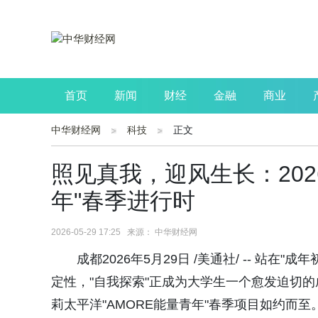
首页
新闻
财经
金融
商业
中华财经网
科技
正文
公司
生活
读书
财观察
投资
照见真我，迎风生长：202
年"春季进行时
2026-05-29 17:25 来源： 中华财经网
成都2026年5月29日 /美通社/ -- 
定性，"自我探索"正成为大学生一个愈发迫切
莉太平洋"AMORE能量青年"春季项目如约而至