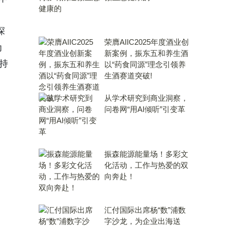
深
荣膺AIIC2025年度酒业创
为
新案例，振东五和养生酒
持
以“药食同源”理念引领养
生酒赛道突破!
从学术研究到商业洞察，
问卷网“用AI倾听”引变革
振森能源能量场！多彩文
化活动，工作与热爱的双
向奔赴！
汇付国际出席杨“数”浦数
字沙龙，为企业出海送