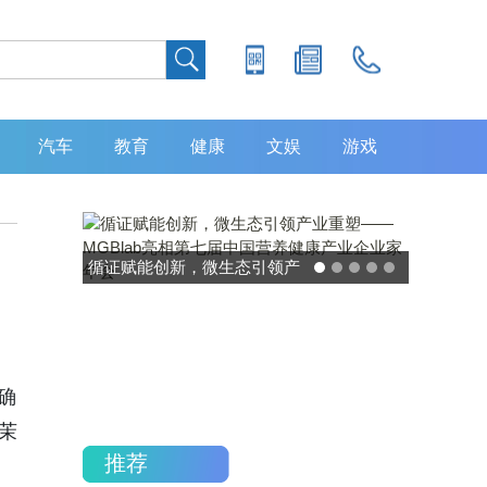
汽车
教育
健康
文娱
游戏
灵敏度超 80% 特异性 99%！
中大肿瘤防治中心携手吉因
加，发布 8 大高发癌种筛查
重磅研究
不确
茉
推荐