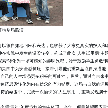
开特别场路演
可以很自如地回应和表达，也收获了大家更真实的投入和
种在实践中发生的温柔转变，构成了此次"人生试用期"主
探索"转化为一场可感知的趣味旅程，始于鼓励学生勇敢"
的氛围中为安全感筑底；接着引导他们重新盘点自身潜能
为自己的人生增添更多积极的可能性；最后，通过向未来
将迷茫思索转化为内在信念的有力锚定。这场与自我的深
持的氛围中，完成一次愉快的"人生试用"，重新发现属于
ORE能量青年"年度策划的集中体现。今年，项目希望回应青